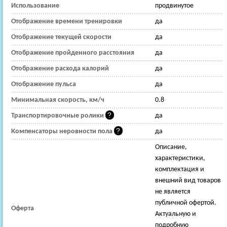
Использование
продвинутое
Отображение времени тренировки
да
Отображение текущей скорости
да
Отображение пройденного расстояния
да
Отображение расхода калорий
да
Отображение пульса
да
Минимальная скорость, км/ч
0.8
Транспортировочные ролики
да
Компенсаторы неровности пола
да
Описание,
характеристики,
комплектация и
внешний вид товаров
не является
публичной офертой.
Оферта
Актуальную и
подробную