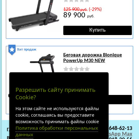
125 900
(-29%)
руб.
89 900
руб.
Хит продаж
Беговая дорожка Bionique
PowerUp M30 NEW
69 900
(-29%)
руб.
49 900
руб.
Разрешить сайту принимать
Cookie?
На этом сайте не используются файлы
cookie, соглашаясь вы предоставите
возможность принимать файлы cookie
Политика обработки персональных
+7 (495) 648-62-13
ГЛАВНАЯ
СОТРУДНИЧЕСТВО
WhatsApp
Max
данных
ВАКАНСИИ
О НАС