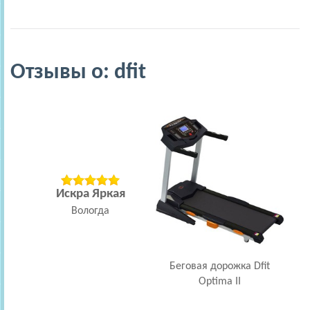
Отзывы о: dfit
Искра Яркая
М
Вологда
Беговая дорожка Dfit
Optima II