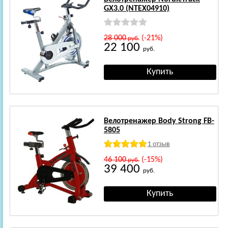
GX3.0 (NTEX04910)
28 000
(-21%)
руб.
22 100
руб.
Велотренажер Body Strong FB-
5805
1 отзыв
46 100
(-15%)
руб.
39 400
руб.