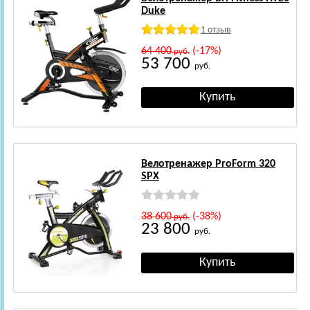
Duke
1 отзыв
64 400
(-17%)
руб.
53 700
руб.
Велотренажер ProForm 320
SPX
38 600
(-38%)
руб.
23 800
руб.