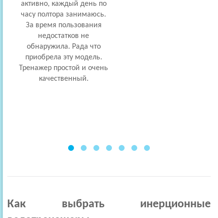
активно, каждый день по
часу полтора занимаюсь.
д
За время пользования
недостатков не
каче
обнаружила. Рада что
пр
приобрела эту модель.
Тренажер простой и очень
возм
качественный.
у
т
рол
для
э
Как выбрать инерционные