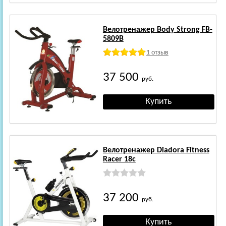
Велотренажер Body Strong FB-
5809B
1 отзыв
37 500
руб.
Велотренажер Diadora Fitness
Racer 18c
37 200
руб.