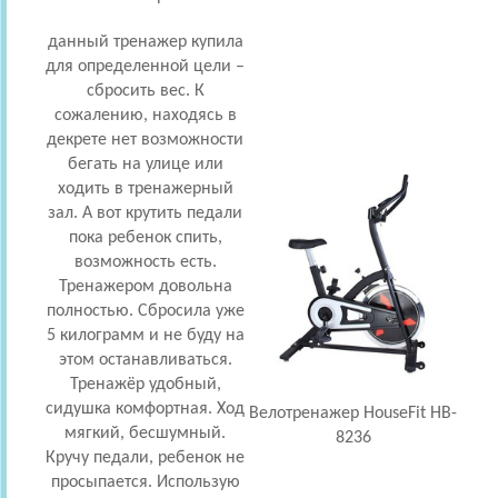
данный тренажер купила
Взял
для определенной цели –
сп
сбросить вес. К
рассч
сожалению, находясь в
1
декрете нет возможности
неуд
бегать на улице или
в том
ходить в тренажерный
зал. А вот крутить педали
пол
пока ребенок спить,
об
возможность есть.
нео
Тренажером довольна
устр
полностью. Сбросила уже
пр
5 килограмм и не буду на
выб
этом останавливаться.
мод
Тренажёр удобный,
посе
сидушка комфортная. Ход
пус
Велотренажер HouseFit HB-
мягкий, бесшумный.
прит
8236
Кручу педали, ребенок не
и
просыпается. Использую