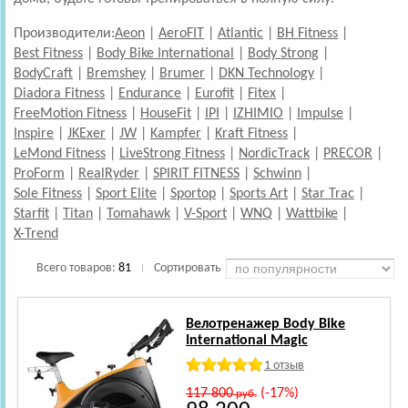
Производители:
Aeon
|
AeroFIT
|
Atlantic
|
BH Fitness
|
Best Fitness
|
Body Bike International
|
Body Strong
|
BodyCraft
|
Bremshey
|
Brumer
|
DKN Technology
|
Diadora Fitness
|
Endurance
|
Eurofit
|
Fitex
|
FreeMotion Fitness
|
HouseFit
|
IPI
|
IZHIMIO
|
Impulse
|
Inspire
|
JKExer
|
JW
|
Kampfer
|
Kraft Fitness
|
LeMond Fitness
|
LiveStrong Fitness
|
NordicTrack
|
PRECOR
|
ProForm
|
RealRyder
|
SPIRIT FITNESS
|
Schwinn
|
Sole Fitness
|
Sport Elite
|
Sportop
|
Sports Art
|
Star Trac
|
Starfit
|
Titan
|
Tomahawk
|
V-Sport
|
WNQ
|
Wattbike
|
X-Trend
Всего товаров:
81
Сортировать
|
Велотренажер Body Bike
International Magic
1 отзыв
117 800
(-17%)
руб.