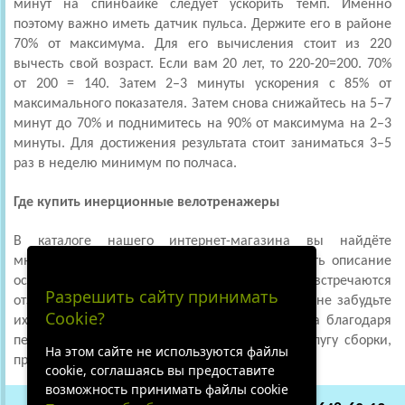
минут на спинбайке следует ускорить темп. Именно
поэтому важно иметь датчик пульса. Держите его в районе
70% от максимума. Для его вычисления стоит из 220
вычесть свой возраст. Если вам 20 лет, то 220-20=200. 70%
от 200 = 140. Затем 2–3 минуты ускорения с 85% от
максимального показателя. Затем снова снижайтесь на 5–7
минут до 70% и поднимитесь на 90% от максимума на 2–3
минуты. Для достижения результата стоит заниматься 3–5
раз в неделю минимум по полчаса.
Где купить инерционные велотренажеры
В каталоге нашего интернет-магазина вы найдёте
множество интересных моделей. У каждой есть описание
основных характеристик, цены, фото, иногда встречаются
Разрешить сайту принимать
отзывы. Если вы уже приобрели тренажёр, то не забудьте
Cookie?
их оставить. Доставка возможна во все города благодаря
перевозчикам. А в Москве можно заказать услугу сборки,
На этом сайте не используются файлы
причём недорого.
cookie, соглашаясь вы предоставите
возможность принимать файлы cookie