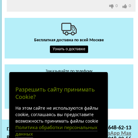
0
0
Бесплатная доставка по всей Москве
Узнать о доставке
Заказывайте по телефону
+7 (495) 648-62-13
WhatsApp
Max
Разрешить сайту принимать
+7 (919) 018-29-56
Cookie?
Не дозвонились?
На этом сайте не используются файлы
cookie, соглашаясь вы предоставите
возможность принимать файлы cookie
Политика обработки персональных
+7 (495) 648-62-13
ГЛАВНАЯ
СОТРУДНИЧЕСТВО
WhatsApp
Max
данных
ВАКАНСИИ
О НАС