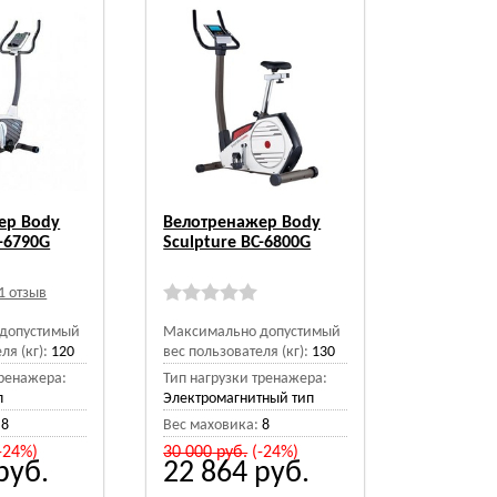
ер Body
Велотренажер Body
С-6790G
Sculpture ВС-6800G
1 отзыв
допустимый
Максимально допустимый
ля (кг):
120
вес пользователя (кг):
130
тренажера:
Тип нагрузки тренажера:
п
Электромагнитный тип
8
Вес маховика:
8
-24%)
30 000
руб.
(-24%)
руб.
22 864
руб.