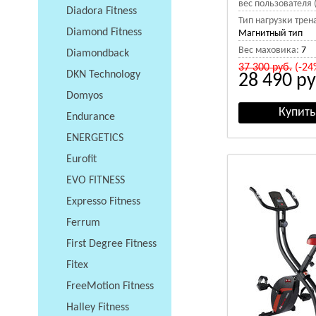
вес пользователя (
Diadora Fitness
Тип нагрузки трен
Diamond Fitness
Магнитный тип
Вес маховика:
7
Diamondback
37 300
руб.
(-24
DKN Technology
28 490
ру
Domyos
Endurance
ENERGETICS
Eurofit
EVO FITNESS
Expresso Fitness
Ferrum
First Degree Fitness
Fitex
FreeMotion Fitness
Halley Fitness