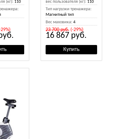
ля (кг):
110
вес пользователя (кг):
110
тренажера:
Тип нагрузки тренажера:
п
Магнитный тип
Вес маховика:
4
-29%)
23 700
руб.
(-29%)
руб.
16 867
руб.