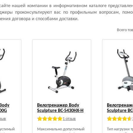
айте нашей компании в информативном каталоге представле
джеры проконсультируют вас по профильным вопросам, помо
ения договора и способами доставки.
Всего то
Body
Велотренажер Body
Велотренаж
100G
Sculpture BC-5430HX-H
Sculpture B
тзыв
1 отзыв
устимый
Максимально допустимый
Тип нагрузки 