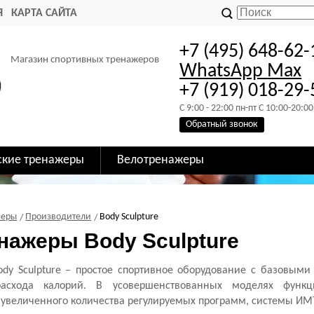
Я
КАРТА САЙТА
+7 (495) 648-62-
Магазин спортивных тренажеров
WhatsApp
Max
+7 (919) 018-29-
C 9:00 - 22:00 пн-пт C 10:00-20:00
Обратный звонок
ские тренажеры
Велотренажеры
жеры
Производители
Body Sculpture
нажеры Body Sculpture
dy Sculpture – простое спортивное оборудование с базовыми
расхода калорий. В усовершенствованных моделях функ
 увеличенного количества регулируемых программ, системы ИМ