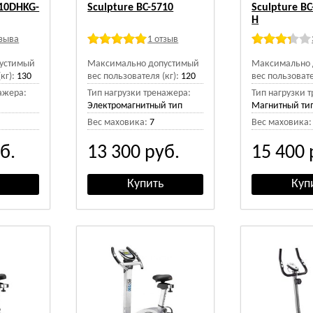
510DHKG-
Sculpture BC-5710
Sculpture B
H
тзыва
1 отзыв
устимый
Максимально допустимый
Максимально 
кг):
130
вес пользователя (кг):
120
вес пользовате
ажера:
Тип нагрузки тренажера:
Тип нагрузки 
Электромагнитный тип
Магнитный ти
Вес маховика:
7
Вес маховика:
б.
13 300
руб.
15 400