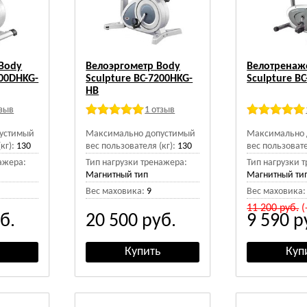
Body
Велоэргометр Body
Велотренаж
200DHKG-
Sculpture BC-7200HKG-
Sculpture В
HB
тзыв
1 отзыв
устимый
Максимально допустимый
Максимально 
кг):
130
вес пользователя (кг):
130
вес пользовате
ажера:
Тип нагрузки тренажера:
Тип нагрузки 
Магнитный тип
Магнитный ти
Вес маховика:
9
Вес маховика:
11 200
руб.
(
б.
20 500
руб.
9 590
р