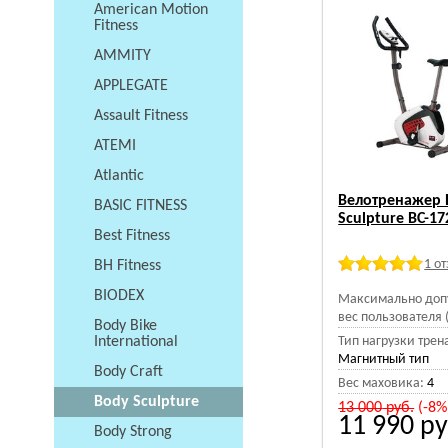
American Motion
Fitness
AMMITY
APPLEGATE
Assault Fitness
ATEMI
Atlantic
Велотренажер 
BASIC FITNESS
Sculpture ВС-1
Best Fitness
1 о
BH Fitness
BIODEX
Максимально доп
вес пользователя (
Body Bike
International
Тип нагрузки трен
Магнитный тип
Body Craft
Вес маховика:
4
Body Sculpture
13 000
руб.
(-8%
11 990
ру
Body Strong