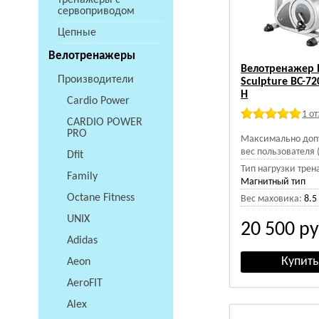
тренажеры с
сервоприводом
Цепные
Велотренажеры
Велотренажер 
Производители
Sculpture BC-7
H
Cardio Power
1 о
CARDIO POWER
PRO
Максимально доп
вес пользователя (
Dfit
Тип нагрузки трен
Family
Магнитный тип
Octane Fitness
Вес маховика:
8.5
UNIX
20 500
ру
Adidas
Aeon
AeroFIT
Alex