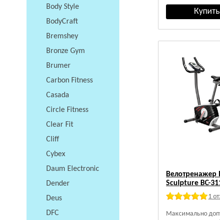
Body Style
BodyCraft
Bremshey
Bronze Gym
Brumer
Carbon Fitness
Casada
Circle Fitness
Clear Fit
Cliff
Cybex
Daum Electronic
Велотренажер 
Sculpture ВС-3
Dender
1 о
Deus
DFC
Максимально доп