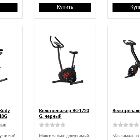
Body
Велотренажер BC-1720
Велотренаж
110G
G, черный
тзыв
устимый
Максимально допустимый
Максимально 