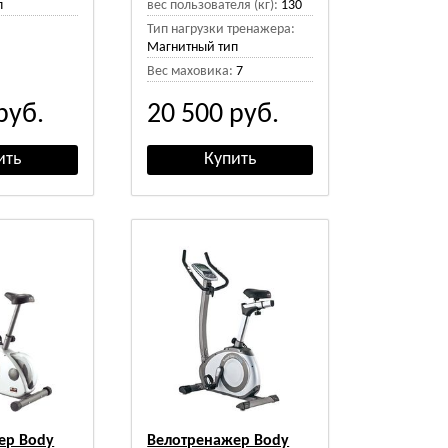
п
вес пользователя (кг):
130
Тип нагрузки тренажера:
Магнитный тип
Вес маховика:
7
руб.
20 500
руб.
ер Body
Велотренажер Body