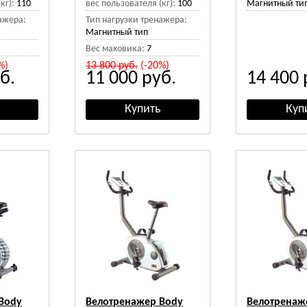
кг):
110
вес пользователя (кг):
100
Магнитный ти
ажера:
Тип нагрузки тренажера:
Магнитный тип
Вес маховика:
7
%)
13 800
руб.
(-20%)
б.
11 000
руб.
14 400
Body
Велотренажер Body
Велотренаж