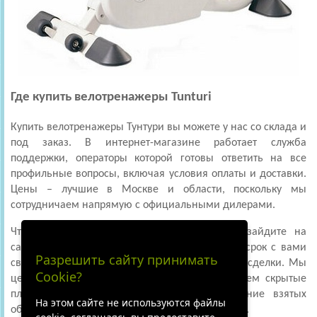
Где купить велотренажеры Tunturi
Купить велотренажеры Тунтури вы можете у нас со склада и
под заказ. В интернет-магазине работает служба
поддержки, операторы которой готовы ответить на все
профильные вопросы, включая условия оплаты и доставки.
Цены – лучшие в Москве и области, поскольку мы
сотрудничаем напрямую с официальными дилерами.
Чтобы приобрести понравившуюся модель, зайдите на
сайт, заполните форму заявки. В кратчайший срок с вами
Разрешить сайту принимать
свяжется менеджер для обсуждения нюансов сделки. Мы
Cookie?
ценим мнение каждого клиента, не используем скрытые
платежи и комиссии. Гарантируем выполнение взятых
На этом сайте не используются файлы
обязательств в срок, регулярно проводим акции.