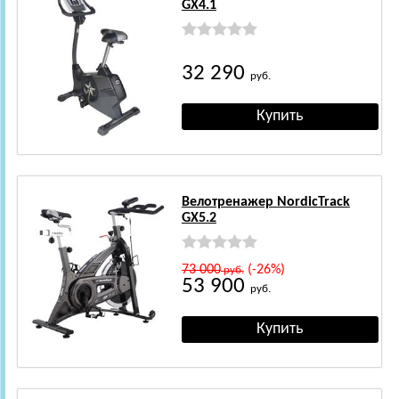
GX4.1
32 290
руб.
Велотренажер NordicTrack
GX5.2
73 000
(-26%)
руб.
53 900
руб.