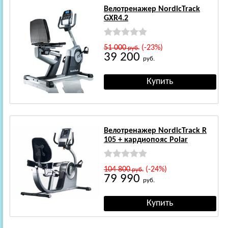
Велотренажер NordicTrack
GXR4.2
51 000
(-23%)
руб.
39 200
руб.
Велотренажер NordicTrack R
105 + кардиопояс Polar
104 800
(-24%)
руб.
79 990
руб.