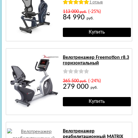
1 отзыв
113 000
(-25%)
руб.
84 990
руб.
Велотренажер Freemotion r8.3
горизонтальный
365 500
(-24%)
руб.
279 000
руб.
Велотренажер
реабилитационный MATRIX