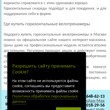
варианты справляются с этим одинаково хорошо.
Горизонтальные снаряды подойдут и для похудения, и для
поддержания себя в форме.
Где купить горизонтальные велотренажеры
Недорого купить горизонтальные велотренажеры в Москве
можно на официальном сайте нашего интернет-магазина.
Цены даже на профессиональные модели остаются вполне
доступными. Регулярно проходят акции и действуют очень
приятные скидки, благодаря чему приобретение
становится не только полезным, но и выгодным.
Разрешить сайту принимать
Фотографии инвентаря и отзывы клиентов помогут
Cookie?
сориентироваться в ассортименте. Каталог постоянно
пополняется. Мы осуществляем не только реализацию, но
На этом сайте не используются файлы
также доставку и сборку устройств.
cookie, соглашаясь вы предоставите
возможность принимать файлы cookie
Политика обработки персональных
+7 (495) 648-62-13
ГЛАВНАЯ
СОТРУДНИЧЕСТВО
данных
WhatsApp
Max
ВАКАНСИИ
О НАС
+7 (919) 018-29-56
C 9:00 - 22:00 пн-пт C 10:00-