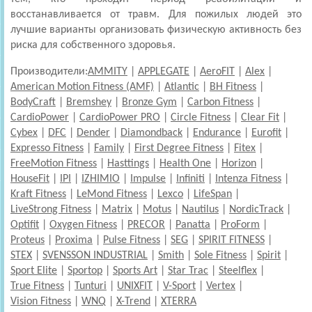
восстанавливается от травм. Для пожилых людей это
лучшие варианты организовать физическую активность без
риска для собственного здоровья.
Производители:
AMMITY
|
APPLEGATE
|
AeroFIT
|
Alex
|
American Motion Fitness (AMF)
|
Atlantic
|
BH Fitness
|
BodyCraft
|
Bremshey
|
Bronze Gym
|
Carbon Fitness
|
CardioPower
|
CardioPower PRO
|
Circle Fitness
|
Clear Fit
|
Cybex
|
DFC
|
Dender
|
Diamondback
|
Endurance
|
Eurofit
|
Expresso Fitness
|
Family
|
First Degree Fitness
|
Fitex
|
FreeMotion Fitness
|
Hasttings
|
Health One
|
Horizon
|
HouseFit
|
IPI
|
IZHIMIO
|
Impulse
|
Infiniti
|
Intenza Fitness
|
Kraft Fitness
|
LeMond Fitness
|
Lexco
|
LifeSpan
|
LiveStrong Fitness
|
Matrix
|
Motus
|
Nautilus
|
NordicTrack
|
Optifit
|
Oxygen Fitness
|
PRECOR
|
Panatta
|
ProForm
|
Proteus
|
Proxima
|
Pulse Fitness
|
SEG
|
SPIRIT FITNESS
|
STEX
|
SVENSSON INDUSTRIAL
|
Smith
|
Sole Fitness
|
Spirit
|
Sport Elite
|
Sportop
|
Sports Art
|
Star Trac
|
Steelflex
|
True Fitness
|
Tunturi
|
UNIXFIT
|
V-Sport
|
Vertex
|
Vision Fitness
|
WNQ
|
X-Trend
|
XTERRA