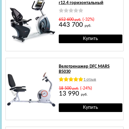
r12.4 горизонтальный
652 600
(-32%)
руб.
443 700
руб.
Велотренажер DFC MARS
В5030
1 отзыв
18 500
(-24%)
руб.
13 990
руб.