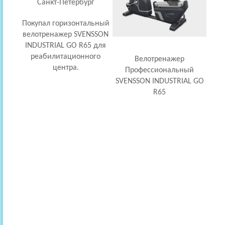
Санкт-Петербург
Ис
Покупал горизонтальный
вело
велотренажер SVENSSON
INDUSTRIAL GO R65 для
реабилитационного
Велотренажер
центра.
Профессиональный
SVENSSON INDUSTRIAL GO
R65