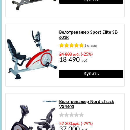
Велотренажер Sport Elite SE-
601R
1 отзыв
24 800
(-25%)
руб.
18 490
руб.
Велотренажер NordicTrack
VXR400
52 300
(-29%)
руб.
37 000