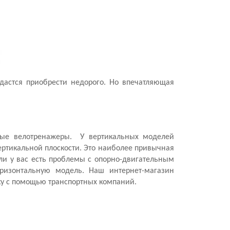
удастся приобрести
недорого
. Но впечатляющая
ые велотренажеры
. У вертикальных моделей
вертикальной плоскости. Это наиболее привычная
сли у вас есть проблемы с опорно-двигательным
горизонтальную модель. Наш
интернет-магазин
вку с помощью транспортных компаний.