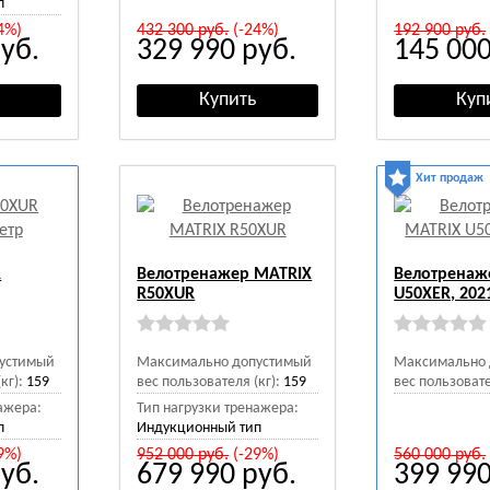
п
4%)
432 300
руб.
(-24%)
192 900
руб.
уб.
329 990
руб.
145 00
Хит продаж
R
Велотренажер MATRIX
Велотренаж
R50XUR
U50XER, 202
устимый
Максимально допустимый
Максимально 
кг):
159
вес пользователя (кг):
159
вес пользовате
ажера:
Тип нагрузки тренажера:
п
Индукционный тип
9%)
952 000
руб.
(-29%)
560 000
руб.
уб.
679 990
руб.
399 99