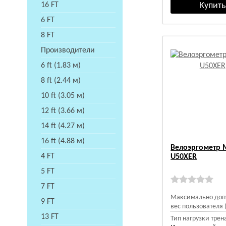
16 FT
6 FT
8 FT
Производители
6 ft (1.83 м)
8 ft (2.44 м)
10 ft (3.05 м)
12 ft (3.66 м)
14 ft (4.27 м)
16 ft (4.88 м)
Велоэргометр 
4 FT
U50XER
5 FT
7 FT
Максимально доп
9 FT
вес пользователя (
13 FT
Тип нагрузки трен