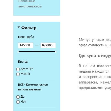
Напольные
велотренажеры
Фильтр
Цена, руб.:
Минус у таких ве
эффективность и н
—
Где купить ин
Бренд:
В нашем
каталог
AMMITY
педали находятся 
Matrix
и распространенн
аппаратом, неже
ВСЕ - Коммерческое
предоставляет усл
использование:
Да
Нет