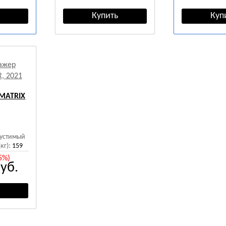
MATRIX
устимый
кг):
159
5%)
уб.