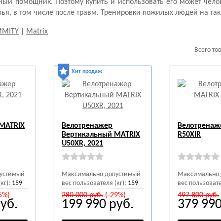
ьный помощник. Поэтому
купить
и использовать его может чел
ья, в том числе после травм. Тренировки пожилых людей на та
MMITY
|
Matrix
Всего то
Хит продаж
MATRIX
Велотренажер
Велотренаж
Вертикальный MATRIX
R50XIR
U50XR, 2021
устимый
Максимально допустимый
Максимально 
кг):
159
вес пользователя (кг):
159
вес пользовате
5%)
280 000
руб.
(-29%)
497 800
руб.
уб.
199 990
руб.
379 99