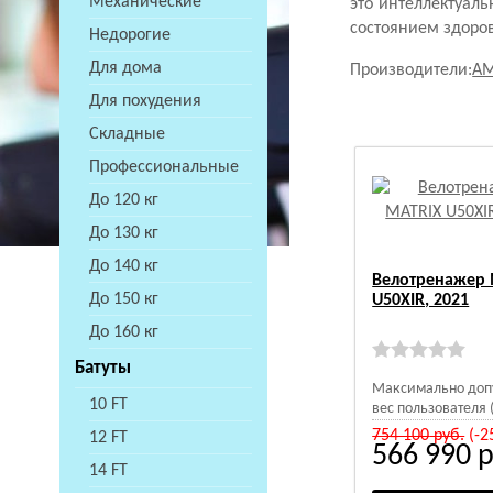
Механические
это интеллектуал
состоянием здоров
Недорогие
Для дома
Производители:
A
Для похудения
Складные
Профессиональные
До 120 кг
До 130 кг
До 140 кг
Велотренажер 
До 150 кг
U50XIR, 2021
До 160 кг
Батуты
Максимально доп
10 FT
вес пользователя (
754 100
руб.
(-2
12 FT
566 990
р
14 FT