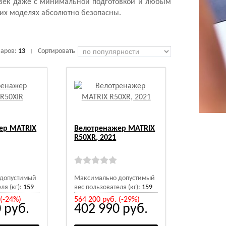
овек даже с минимальной подготовкой и любым
ких моделях абсолютно безопасны.
варов:
13
Сортировать
|
ер MATRIX
Велотренажер MATRIX
R50XR, 2021
допустимый
Максимально допустимый
ля (кг):
159
вес пользователя (кг):
159
(-24%)
564 200
руб.
(-29%)
0
руб.
402 990
руб.