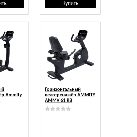
ый
Горизонтальный
ёр Ammity
велотренажёр AMMITY
B
AMMV 61 RB