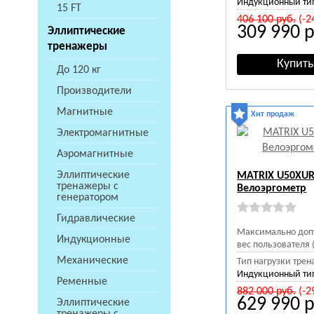
Индукционный ти
15 FT
406 100
руб.
(-2
309 990
р
Эллиптические
тренажеры
До 120 кг
Производители
Магнитные
Хит продаж
Электромагнитные
Аэромагнитные
Эллиптические
MATRIX U50XU
тренажеры с
Велоэргометр
генератором
Гидравлические
Максимально доп
Индукционные
вес пользователя (
Механические
Тип нагрузки трен
Индукционный ти
Ременные
882 000
руб.
(-2
629 990
р
Эллиптические