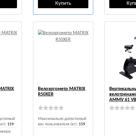
MATRIX
Велоэргометр MATRIX
Вертикальн
R50XER
велотренаж
AMMV 61 V
устимый
Максимально допустимый
кг):
159
вес пользователя (кг):
159
ажера: