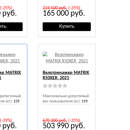
(-25%)
219 500
руб.
(-25%)
0
руб.
165 000
руб.
ер MATRIX
Велотренажер MATRIX
1
R50XER, 2021
допустимый
Максимально допустимый
ля (кг):
159
вес пользователя (кг):
159
(-29%)
670 300
руб.
(-25%)
0
руб.
503 990
руб.