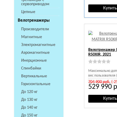
тренажеры с
сервоприводом
Цепные
Велотренажеры
Производители
Магнитные
Электромагнитные
Велотренажер 
Аэромагнитные
R50XIR, 2021
Инерционные
Спинбайки
Максимально доп
вес пользователя (
Вертикальные
704 900
руб.
(-2
Горизонтальные
529 990
р
До 120 кг
До 130 кг
До 140 кг
До 150 кг