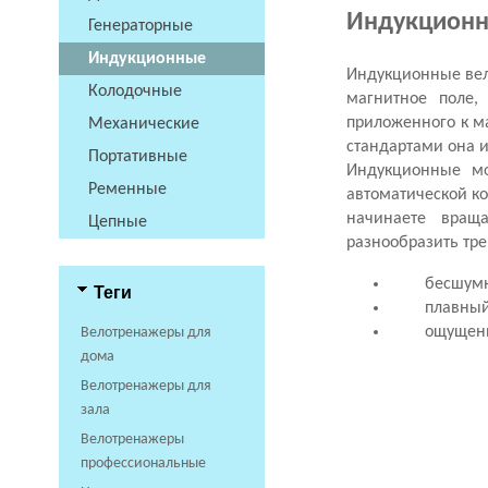
Индукционн
Генераторные
Индукционные
Индукционные ве
Колодочные
магнитное поле,
приложенного к ма
Механические
стандартами она и
Портативные
Индукционные мо
Ременные
автоматической ко
начинаете враща
Цепные
разнообразить тр
бесшумн
Теги
плавный
ощущени
Велотренажеры для
дома
Велотренажеры для
зала
Велотренажеры
профессиональные