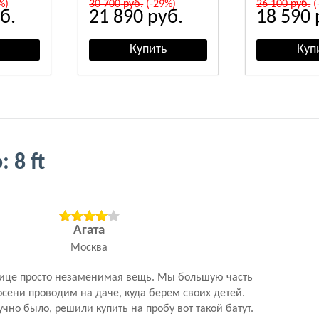
%)
30 700
руб.
(-29%)
26 100
руб.
(
б.
21 890
руб.
18 590
 8 ft
Агата
Москва
лице просто незаменимая вещь. Мы большую часть
 осени проводим на даче, куда берем своих детей.
чно было, решили купить на пробу вот такой батут.