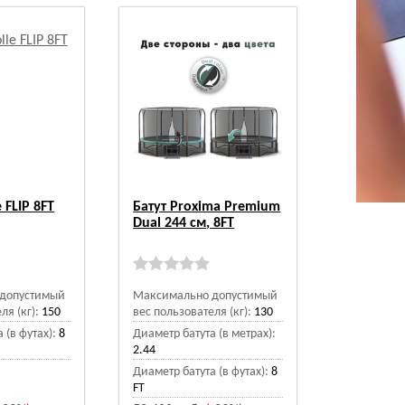
 FLIP 8FT
Батут Proxima Premium
Dual 244 см, 8FT
допустимый
Максимально допустимый
ля (кг):
150
вес пользователя (кг):
130
 (в футах):
8
Диаметр батута (в метрах):
2.44
Диаметр батута (в футах):
8
FT