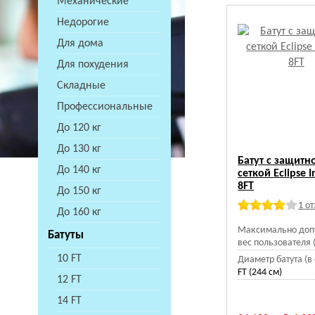
Механические
Недорогие
Для дома
Для похудения
Складные
Профессиональные
До 120 кг
До 130 кг
Батут с защитн
До 140 кг
сеткой Eclipse I
8FT
До 150 кг
1 о
До 160 кг
Максимально доп
Батуты
вес пользователя (
10 FT
Диаметр батута (в 
FT (244 см)
12 FT
14 FT