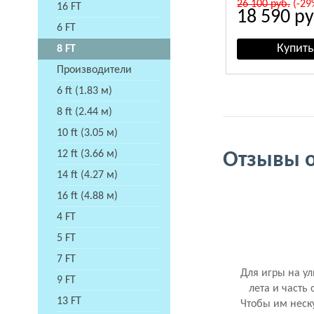
26 100
руб.
(-29
16 FT
18 590
ру
6 FT
8 FT
Производители
6 ft (1.83 м)
8 ft (2.44 м)
10 ft (3.05 м)
12 ft (3.66 м)
Отзывы о:
14 ft (4.27 м)
16 ft (4.88 м)
4 FT
5 FT
7 FT
Для игры на у
9 FT
лета и часть
13 FT
Чтобы им неску