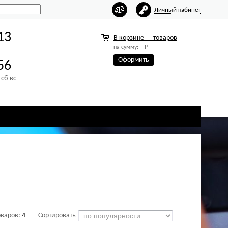
Личный кабинет
13
В корзине
товаров
на сумму:
Р
Оформить
56
 сб-вс
оваров:
4
Сортировать
|