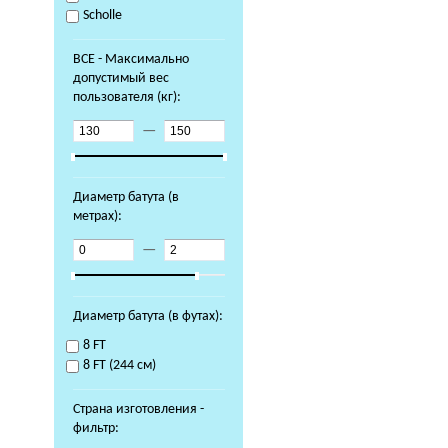
Scholle
ВСЕ - Максимально
допустимый вес
пользователя (кг):
—
Диаметр батута (в
метрах):
—
Диаметр батута (в футах):
8 FT
8 FT (244 см)
Страна изготовления -
фильтр: