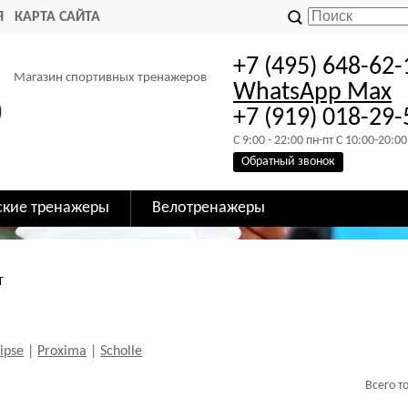
Я
КАРТА САЙТА
+7 (495) 648-62-
Магазин спортивных тренажеров
WhatsApp
Max
+7 (919) 018-29-
C 9:00 - 22:00 пн-пт C 10:00-20:00
Обратный звонок
ские тренажеры
Велотренажеры
T
lipse
|
Proxima
|
Scholle
Всего т