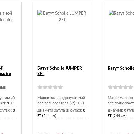
ой
Батут Scholle JUMPER
Батут Scholle
nspire
8FT
тзыв
устимый
Максимально допустимый
Максимально 
кг):
150
вес пользователя (кг):
150
вес пользовате
футах):
8
Диаметр батута (в футах):
8
Диаметр батута
FT (244 см)
FT (244 см)