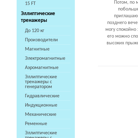
Потом, по 
15 FT
побольше
Эллиптические
приглашают
тренажеры
позднего вече
могу спокойно 
До 120 кг
его можно спо
Производители
высоких прыжк
Магнитные
Электромагнитные
Аэромагнитные
Эллиптические
тренажеры с
генератором
Гидравлические
Индукционные
Механические
Ременные
Эллиптические