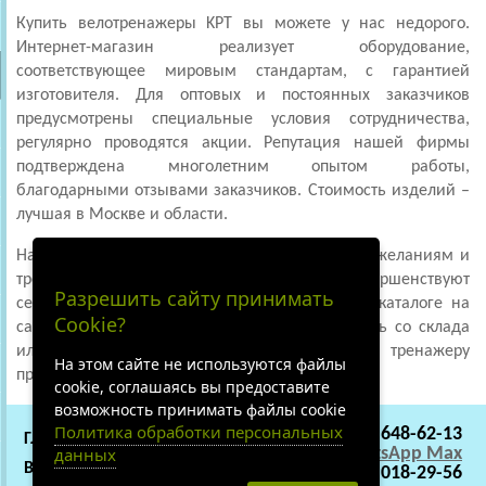
Купить велотренажеры KPT вы можете у нас недорого.
Интернет-магазин реализует оборудование,
соответствующее мировым стандартам, с гарантией
изготовителя. Для оптовых и постоянных заказчиков
предусмотрены специальные условия сотрудничества,
регулярно проводятся акции. Репутация нашей фирмы
подтверждена многолетним опытом работы,
благодарными отзывами заказчиков. Стоимость изделий –
лучшая в Москве и области.
Наши сотрудники внимательно относятся к пожеланиям и
требованиям потребителей, постоянно совершенствуют
Разрешить сайту принимать
сервисное обслуживание. В информативном каталоге на
Cookie?
сайте вы можете выбрать подходящую модель со склада
или под заказ. В комплекте к каждому тренажеру
На этом сайте не используются файлы
предусмотрена инструкция на русском языке.
cookie, соглашаясь вы предоставите
возможность принимать файлы cookie
Политика обработки персональных
+7 (495) 648-62-13
ГЛАВНАЯ
СОТРУДНИЧЕСТВО
данных
WhatsApp
Max
ВАКАНСИИ
О НАС
+7 (919) 018-29-56