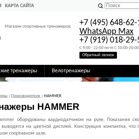
Я
КАРТА САЙТА
+7 (495) 648-62-
Магазин спортивных тренажеров
WhatsApp
Max
+7 (919) 018-29-
C 9:00 - 22:00 пн-пт C 10:00-20:00
Обратный звонок
ские тренажеры
Велотренажеры
жеры
Производители
HAMMER
енажеры HAMMER
ammer оборудованы кардиодатчиком на руле. Показания ско
 выводятся на цветной дисплей. Конструкция компактна, что п
шом спортивном зале.