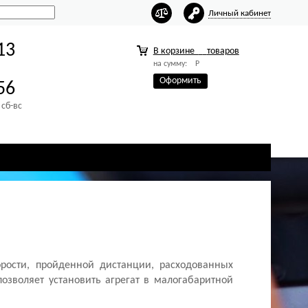
Личный кабинет
13
В корзине
товаров
на сумму:
Р
Оформить
56
 сб-вс
рости, пройденной дистанции, расходованных
озволяет установить агрегат в малогабаритной