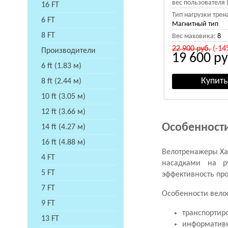
вес пользователя (
16 FT
Тип нагрузки трен
6 FT
Магнитный тип
8 FT
Вес маховика:
8
22 900
руб.
(-14
Производители
19 600
ру
6 ft (1.83 м)
8 ft (2.44 м)
10 ft (3.05 м)
12 ft (3.66 м)
Особенност
14 ft (4.27 м)
16 ft (4.88 м)
Велотренажеры Ха
4 FT
насадками на ру
5 FT
эффективность пр
7 FT
Особенности вело
9 FT
транспортир
13 FT
информатив