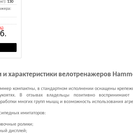
кг):
130
ажера:
%)
б.
и и характеристики велотренажеров Hamm
ммер компактны, в стандартном исполнении оснащены крепе
коятях. В отзывах владельцы позитивно воспринимают 
оработки многих групп мышц и возможность использования агре
сипедных имитаторов:
овочные ролики;
ный дисплей;