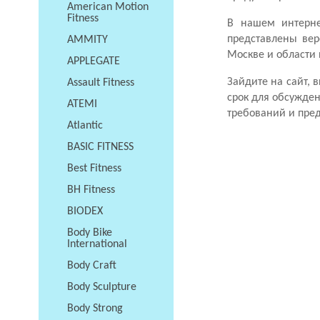
American Motion
Fitness
В нашем интерне
представлены вер
AMMITY
Москве и области 
APPLEGATE
Зайдите на сайт,
Assault Fitness
срок для обсужде
ATEMI
требований и пре
Atlantic
BASIC FITNESS
Best Fitness
BH Fitness
BIODEX
Body Bike
International
Body Craft
Body Sculpture
Body Strong