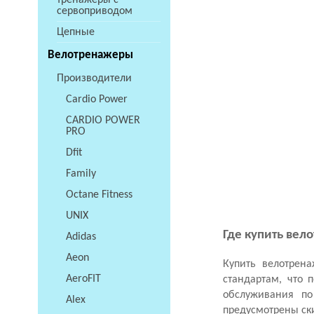
тренажеры с
сервоприводом
Цепные
Велотренажеры
Производители
Cardio Power
CARDIO POWER
PRO
Dfit
Family
Octane Fitness
UNIX
Где купить ве
Adidas
Aeon
Купить велотрен
AeroFIT
стандартам, что 
обслуживания по
Alex
предусмотрены ск