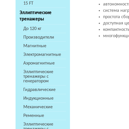
15 FT
автономность
система нагр
Эллиптические
простота сбо
тренажеры
доступная це
До 120 кг
компактност
многофункци
Производители
Магнитные
Электромагнитные
Аэромагнитные
Эллиптические
тренажеры с
генератором
Гидравлические
Индукционные
Механические
Ременные
Эллиптические