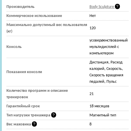
Производитель
Body Sculpture
Коммерческое использование
Нет
Максимально допустимый вес пользователя
120
(кг)
усоверøенствованный
Консоль
мультидисплей с
компьютером
Дистанция, Расход
калорий, Скорость,
Показания консоли
Скорость вращения
педалей, Пульс
Количество программ и описание
21
тренировок
Гарантийный срок
18 месяцев
Тип нагрузки тренажера
Магнитный тип
Вес маховика
8