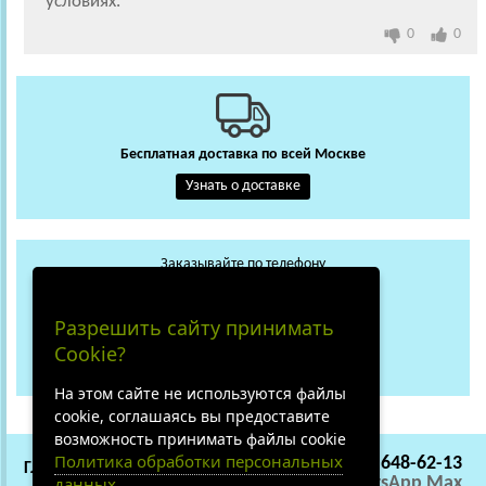
условиях.
0
0
Бесплатная доставка по всей Москве
Узнать о доставке
Заказывайте по телефону
+7 (495) 648-62-13
WhatsApp
Max
Разрешить сайту принимать
+7 (919) 018-29-56
Cookie?
Не дозвонились?
На этом сайте не используются файлы
cookie, соглашаясь вы предоставите
возможность принимать файлы cookie
Политика обработки персональных
+7 (495) 648-62-13
ГЛАВНАЯ
СОТРУДНИЧЕСТВО
WhatsApp
Max
данных