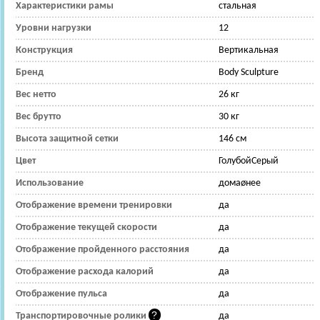
Характеристики рамы
стальная
Уровни нагрузки
12
Конструкция
Вертикальная
Бренд
Body Sculpture
Вес нетто
26 кг
Вес брутто
30 кг
Высота защитной сетки
146 см
Цвет
ГолубойСерый
Использование
домаøнее
Отображение времени тренировки
да
Отображение текущей скорости
да
Отображение пройденного расстояния
да
Отображение расхода калорий
да
Отображение пульса
да
Транспортировочные ролики
да