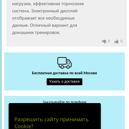
нагрузки, эффективная тормозная
система. Электронный дисплей
отображает все необходимые
данные. Отличный вариант для
домашних тренировок.
0
0
Бесплатная доставка по всей Москве
Узнать о доставке
Заказывайте по телефону
+7 (495) 648-62-13
WhatsApp
Max
Разрешить сайту принимать
+7 (919) 018-29-56
Cookie?