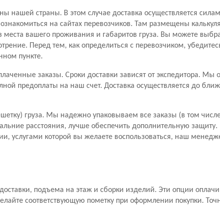
ны нашей страны. В этом случае доставка осуществляется сила
знакомиться на сайтах перевозчиков. Там размещены калькуля
з места вашего проживания и габаритов груза. Вы можете выбр
отрение. Перед тем, как определиться с перевозчиком, убедитес
нном пункте.
лаченные заказы. Сроки доставки зависят от экспедитора. Мы 
лной предоплаты на наш счет. Доставка осуществляется до бли
шетку) груза. Мы надежно упаковываем все заказы (в том числе
дальние расстояния, лучше обеспечить дополнительную защиту. П
и, услугами которой вы желаете воспользоваться, наш менедже
а доставки, подъема на этаж и сборки изделий. Эти опции оплач
елайте соответствующую пометку при оформлении покупки. Точ