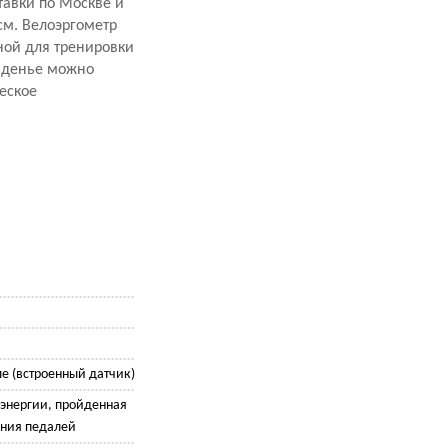
тавки по Москве и
см. Велоэргометр
ной для тренировки
Сиденье можно
еское
ле (встроенный датчик)
 энергии, пройденная
ения педалей