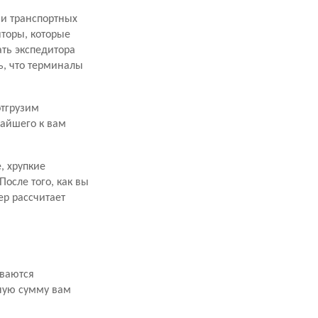
ми транспортных
торы, которые
ать экспедитора
ь, что терминалы
отгрузим
жайшего к вам
, хрупкие
осле того, как вы
р рассчитает
иваются
ную сумму вам