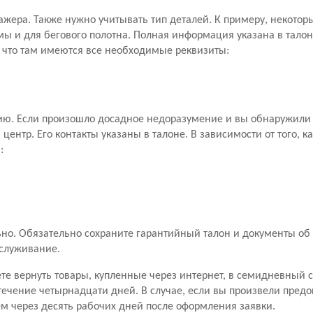
ажера. Также нужно учитывать тип деталей. К примеру, некото
мы и для бегового полотна. Полная информация указана в талон
, что там имеются все необходимые реквизиты:
ию. Если произошло досадное недоразумение и вы обнаружили 
ентр. Его контакты указаны в талоне. В зависимости от того, к
:
о. Обязательно сохраните гарантийный талон и документы об 
бслуживание.
ете вернуть товары, купленные через интернет, в семидневный 
течение четырнадцати дней. В случае, если вы произвели пред
чем через десять рабочих дней после оформления заявки.