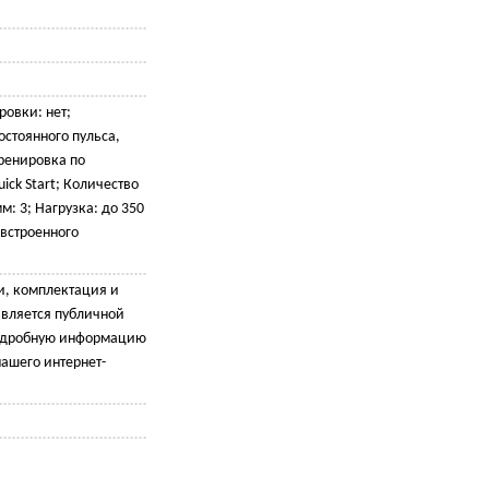
овки: нет;
стоянного пульса,
ренировка по
ick Start; Количество
: 3; Нагрузка: до 350
 встроенного
и, комплектация и
является публичной
подробную информацию
ашего интернет-