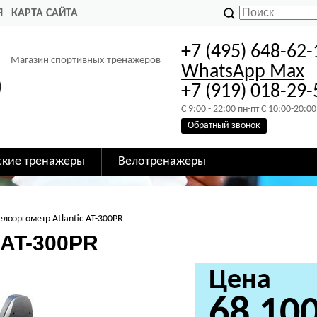
Я
КАРТА САЙТА
+7 (495) 648-62-
Магазин спортивных тренажеров
WhatsApp
Max
+7 (919) 018-29-
C 9:00 - 22:00 пн-пт C 10:00-20:00
Обратный звонок
ские тренажеры
Велотренажеры
елоэргометр Atlantic AT-300PR
 AT-300PR
Цена
68 10