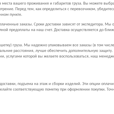
з места вашего проживания и габаритов груза. Вы можете выбр
отрение. Перед тем, как определиться с перевозчиком, убедитес
нном пункте.
лаченные заказы. Сроки доставки зависят от экспедитора. Мы 
лной предоплаты на наш счет. Доставка осуществляется до бли
шетку) груза. Мы надежно упаковываем все заказы (в том числе
дальние расстояния, лучше обеспечить дополнительную защиту. П
и, услугами которой вы желаете воспользоваться, наш менедже
а доставки, подъема на этаж и сборки изделий. Эти опции оплач
елайте соответствующую пометку при оформлении покупки. Точ