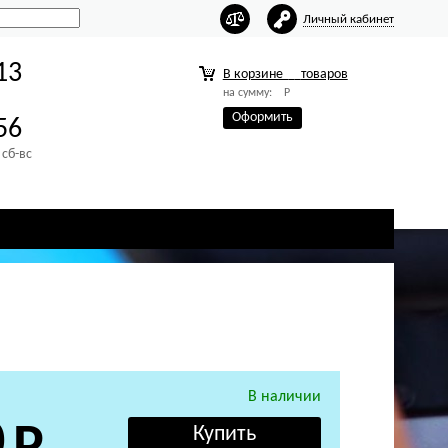
Личный кабинет
13
В корзине
товаров
на сумму:
Р
Оформить
56
 сб-вс
В наличии
0