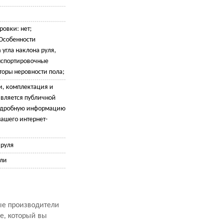
овки: нет;
 Особенности
 угла наклона руля,
нспортировочные
торы неровности пола;
и, комплектация и
является публичной
подробную информацию
ашего интернет-
 руля
али
рые производители
е, который вы