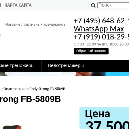
Я
КАРТА САЙТА
+7 (495) 648-62-
Магазин спортивных тренажеров
WhatsApp
Max
+7 (919) 018-29-
C 9:00 - 22:00 пн-пт C 10:00-20:00
Обратный звонок
ские тренажеры
Велотренажеры
g
Велотренажер Body Strong FB-5809B
rong FB-5809B
Цена
37 50