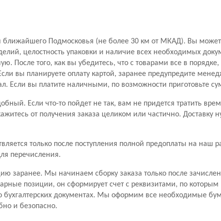
 ближайшего Подмосковья (не более 30 км от МКАД). Вы можете
делий, целостность упаковки и наличие всех необходимых доку
ю. После того, как вы убедитесь, что с товарами все в порядке
сли вы планируете оплату картой, заранее предупредите менедж
л. Если вы платите наличными, по возможности приготовьте су
бный. Если что-то пойдет не так, вам не придется тратить вре
кажитесь от получения заказа целиком или частично. Доставку н
ляется только после поступления полной предоплаты на наш ра
ля перечисления.
ию заранее. Мы начинаем сборку заказа только после зачисле
рные позиции, он сформирует счет с реквизитами, по которым
о бухгалтерских документах. Мы оформим все необходимые бум
бно и безопасно.