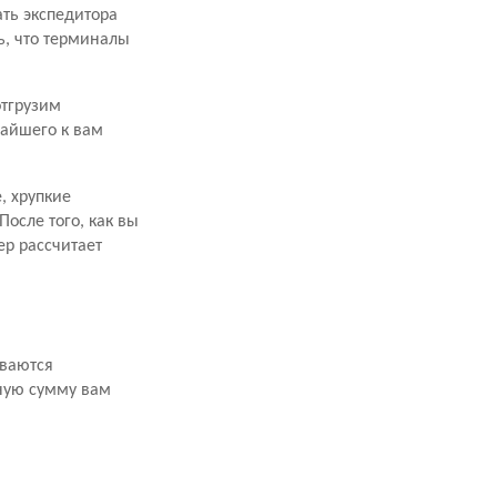
ать экспедитора
ь, что терминалы
отгрузим
жайшего к вам
, хрупкие
осле того, как вы
р рассчитает
иваются
ную сумму вам