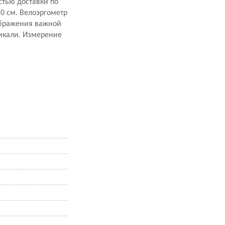
стью доставки по
0 см. Велоэргометр
ображения важной
тикали. Измерение