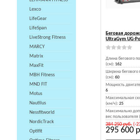
LEHMANN FITNESS
Lexco
LifeGear
LifeSpan
Беговая дорож
LiveStrong Fitness
UltraGym UG-P
MARCY
Matrix
Длина бегового п
(см):
162
MaxFit
Ширина бегового 
MBH Fitness
(см):
60
MND FIT
Мощность двигател
6
Motus
Максимальная ск
Nautilus
(км/ч):
25
Максимально доп
Nessfitworld
вес пользователя (
NordicTrack
384 250
руб.
(-2
295 600
р
Optifit