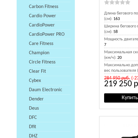
Carbon Fitness
Длина бегового п
Cardio Power
(см):
163
CardioPower
Ширина бегового 
(см):
58
CardioPower PRO
Мощность двигател
Care Fitness
7
Максимальная ск
Champion
(км/ч):
20
Circle Fitness
Максимально доп
вес пользователя (
Clear Fit
284 950
руб.
(-2
Cybex
219 250
р
Daum Electronic
Dender
Deus
DFC
Dfit
DHZ