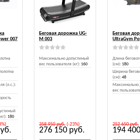
ка
Беговая дорожка UG-
Беговая до
ower 007
M 003
UltraGym P
олотна
Максимально допустимый
Длина беговог
вес пользователя (кг):
160
(см):
180
полотна
Ширина бегово
(см):
48
я (л.с.):
Максимально 
вес пользовате
орость
устимый
кг):
180
3%)
358 950
руб.
(-23%)
252 650
руб.
уб.
276 150
руб.
194 40