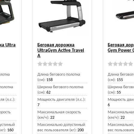
а Ultra
Беговая дорожка
Беговая дор
UltraGym Active Travel
Gym Power 
A
олотна
Длина бегового полотна
Длина беговог
(см):
158
(см):
155
полотна
Ширина бегового полотна
Ширина бегово
(см):
62
(см):
55
я (л.с.):
Мощность двигателя (л.с.):
Мощность двига
7
6
орость
Максимальная скорость
Максимальная
(км/ч):
22
(км/ч):
22
устимый
Максимально допустимый
Максимально 
кг):
160
вес пользователя (кг):
200
вес пользовате