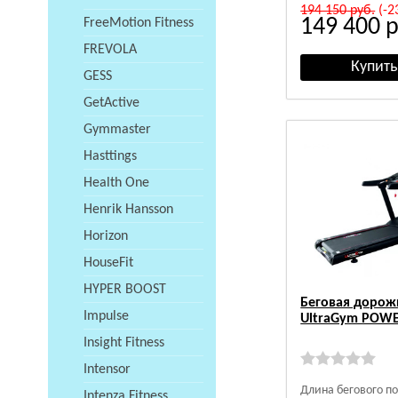
194 150
руб.
(-2
149 400
р
FreeMotion Fitness
FREVOLA
GESS
GetActive
Gymmaster
Hasttings
Health One
Henrik Hansson
Horizon
HouseFit
HYPER BOOST
Беговая дорож
Impulse
UltraGym POWE
Insight Fitness
Intensor
Длина бегового п
Intenza Fitness