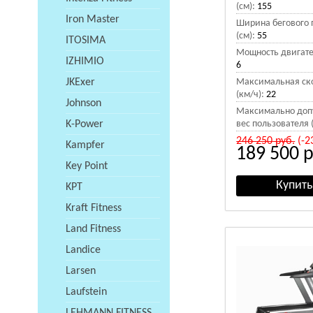
(см):
155
Iron Master
Ширина бегового 
(см):
55
ITOSIMA
Мощность двигател
IZHIMIO
6
JKExer
Максимальная ск
(км/ч):
22
Johnson
Максимально доп
K-Power
вес пользователя (
246 250
руб.
(-2
Kampfer
189 500
р
Key Point
KPT
Kraft Fitness
Land Fitness
Landice
Larsen
Laufstein