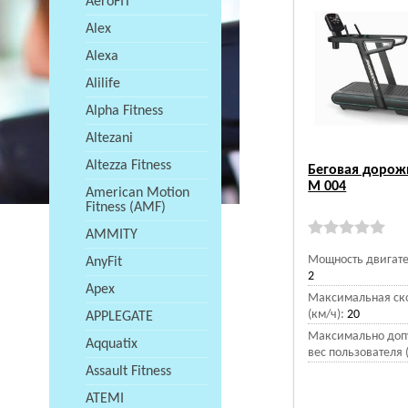
AeroFIT
Alex
Alexa
Alilife
Alpha Fitness
Altezani
Altezza Fitness
Беговая дорож
M 004
American Motion
Fitness (AMF)
AMMITY
Мощность двигател
AnyFit
2
Apex
Максимальная ск
(км/ч):
20
APPLEGATE
Максимально доп
Aqquatix
вес пользователя (
Assault Fitness
ATEMI