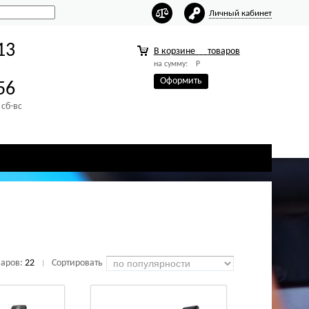
Личный кабинет
13
В корзине
товаров
на сумму:
Р
Оформить
56
 сб-вс
варов:
22
Сортировать
|