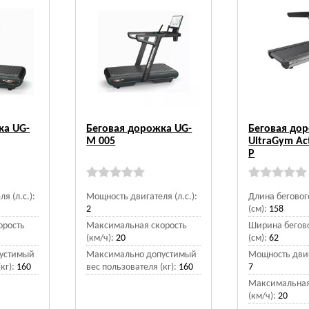
ка UG-
Беговая дорожка UG-
Беговая до
M 005
UltraGym Act
P
я (л.с.):
Мощность двигателя (л.с.):
Длина беговог
2
(см):
158
орость
Максимальная скорость
Ширина бегово
(км/ч):
20
(см):
62
устимый
Максимально допустимый
Мощность двига
кг):
160
вес пользователя (кг):
160
7
Максимальная
(км/ч):
20