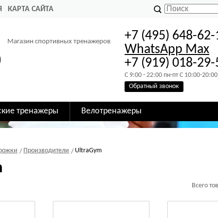
Я
КАРТА САЙТА
+7 (495) 648-62-
Магазин спортивных тренажеров
WhatsApp
Max
+7 (919) 018-29-
C 9:00 - 22:00 пн-пт C 10:00-20:00
Обратный звонок
ские тренажеры
Велотренажеры
орожки
Производители
UltraGym
m
Всего то