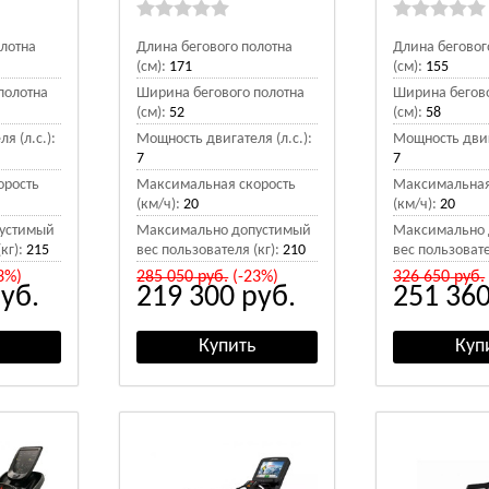
олотна
Длина бегового полотна
Длина беговог
(см):
171
(см):
155
полотна
Ширина бегового полотна
Ширина бегово
(см):
52
(см):
58
я (л.с.):
Мощность двигателя (л.с.):
Мощность двига
7
7
орость
Максимальная скорость
Максимальная
(км/ч):
20
(км/ч):
20
устимый
Максимально допустимый
Максимально 
кг):
215
вес пользователя (кг):
210
вес пользовате
3%)
285 050
руб.
(-23%)
326 650
руб.
уб.
219 300
руб.
251 36