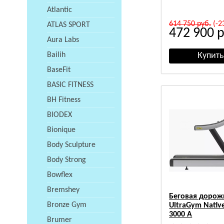
Atlantic
614 750
руб.
(-2
ATLAS SPORT
472 900
р
Aura Labs
Bailih
BaseFit
BASIC FITNESS
BH Fitness
BIODEX
Bionique
Body Sculpture
Body Strong
Bowflex
Bremshey
Беговая дорож
Bronze Gym
UltraGym Native
3000 A
Brumer