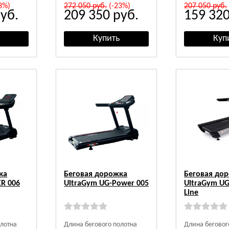
3%)
272 050
руб.
(-23%)
207 050
руб.
уб.
209 350
руб.
159 32
ка
Беговая дорожка
Беговая до
R 006
UltraGym UG-Power 005
UltraGym UG
Line
олотна
Длина бегового полотна
Длина беговог