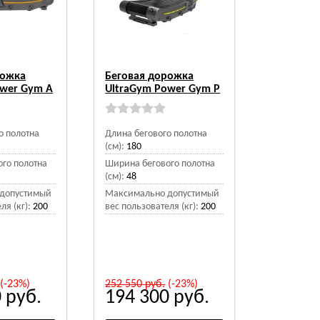
рожка
Беговая дорожка
ower Gym A
UltraGym Power Gym P
о полотна
Длина бегового полотна
(см):
180
го полотна
Ширина бегового полотна
(см):
48
допустимый
Максимально допустимый
ля (кг):
200
вес пользователя (кг):
200
(-23%)
252 550
руб.
(-23%)
0
руб.
194 300
руб.