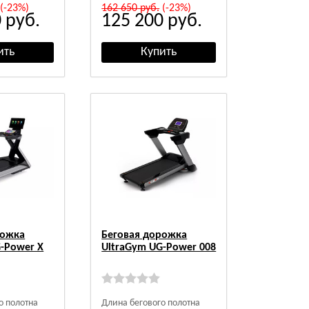
(-23%)
162 650
руб.
(-23%)
0
руб.
125 200
руб.
рожка
Беговая дорожка
-Power X
UltraGym UG-Power 008
о полотна
Длина бегового полотна