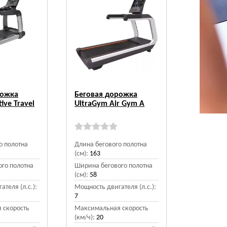
рожка
Беговая дорожка
ive Travel
UltraGym Air Gym A
о полотна
Длина бегового полотна
(см):
163
го полотна
Ширина бегового полотна
(см):
58
теля (л.с.):
Мощность двигателя (л.с.):
7
 скорость
Максимальная скорость
(км/ч):
20