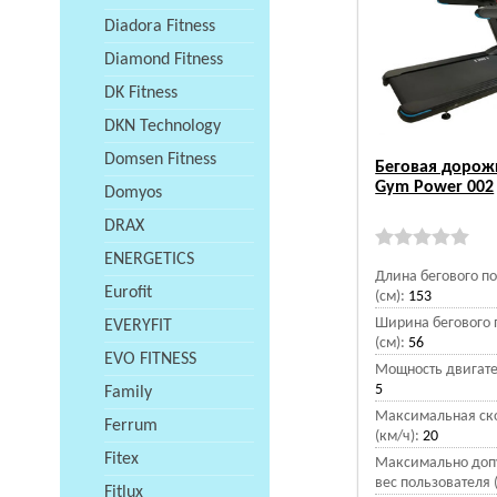
Diadora Fitness
Diamond Fitness
DK Fitness
DKN Technology
Domsen Fitness
Беговая дорожк
Gym Power 002
Domyos
DRAX
ENERGETICS
Длина бегового п
Eurofit
(см):
153
Ширина бегового 
EVERYFIT
(см):
56
EVO FITNESS
Мощность двигател
5
Family
Максимальная ск
Ferrum
(км/ч):
20
Fitex
Максимально доп
вес пользователя (
Fitlux