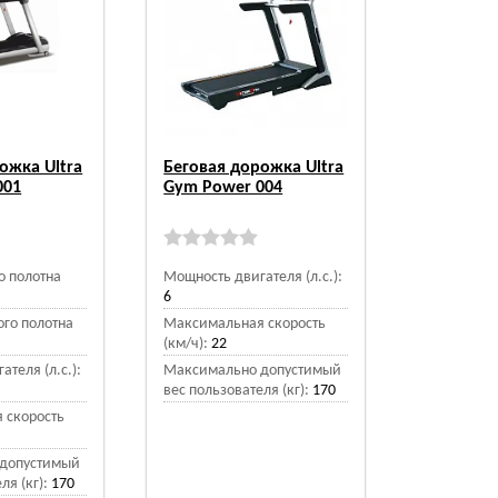
ожка Ultra
Беговая дорожка Ultra
001
Gym Power 004
о полотна
Мощность двигателя (л.с.):
6
го полотна
Максимальная скорость
(км/ч):
22
теля (л.с.):
Максимально допустимый
вес пользователя (кг):
170
 скорость
допустимый
ля (кг):
170