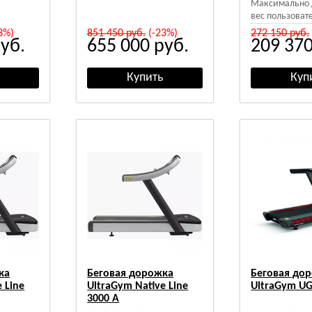
Максимально 
вес пользовате
3%)
851 450
руб.
(-23%)
272 150
руб.
уб.
655 000
руб.
209 37
ка
Беговая дорожка
Беговая до
 Line
UltraGym Native Line
UltraGym UG
3000 A