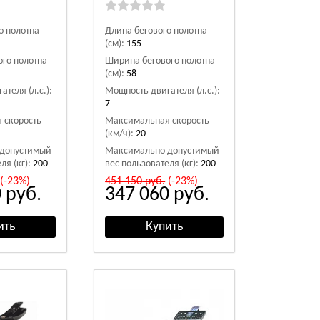
о полотна
Длина бегового полотна
(см):
155
го полотна
Ширина бегового полотна
(см):
58
теля (л.с.):
Мощность двигателя (л.с.):
7
 скорость
Максимальная скорость
(км/ч):
20
допустимый
Максимально допустимый
ля (кг):
200
вес пользователя (кг):
200
(-23%)
451 150
руб.
(-23%)
0
руб.
347 060
руб.