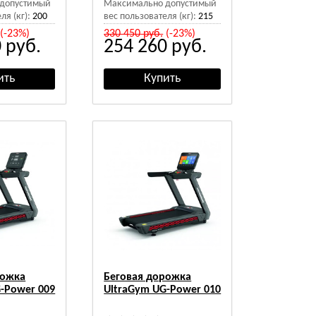
допустимый
Максимально допустимый
ля (кг):
200
вес пользователя (кг):
215
(-23%)
330 450
руб.
(-23%)
0
руб.
254 260
руб.
рожка
Беговая дорожка
-Power 009
UltraGym UG-Power 010