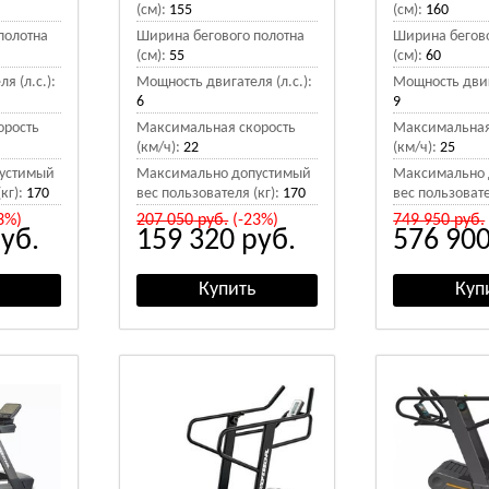
(см):
155
(см):
160
полотна
Ширина бегового полотна
Ширина бегово
(см):
55
(см):
60
я (л.с.):
Мощность двигателя (л.с.):
Мощность двига
6
9
орость
Максимальная скорость
Максимальная
(км/ч):
22
(км/ч):
25
устимый
Максимально допустимый
Максимально 
кг):
170
вес пользователя (кг):
170
вес пользовате
3%)
207 050
руб.
(-23%)
749 950
руб.
уб.
159 320
руб.
576 90