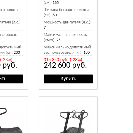
(см):
165
го полотна
Ширина бегового полотна
(см):
60
теля (л.с.):
Мощность двигателя (л.с.):
7
 скорость
Максимальная скорость
(км/ч):
25
допустимый
Максимально допустимый
ля (кг):
200
вес пользователя (кг):
180
(-23%)
315 350
руб.
(-23%)
0
руб.
242 600
руб.