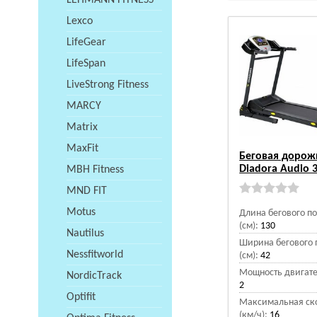
LEHMANN FITNESS
Lexco
LifeGear
LifeSpan
LiveStrong Fitness
MARCY
Matrix
MaxFit
Беговая дорож
Diadora Audio 3
MBH Fitness
MND FIT
Motus
Длина бегового п
(см):
130
Nautilus
Ширина бегового 
Nessfitworld
(см):
42
Мощность двигател
NordicTrack
2
Optifit
Максимальная ск
(км/ч):
16