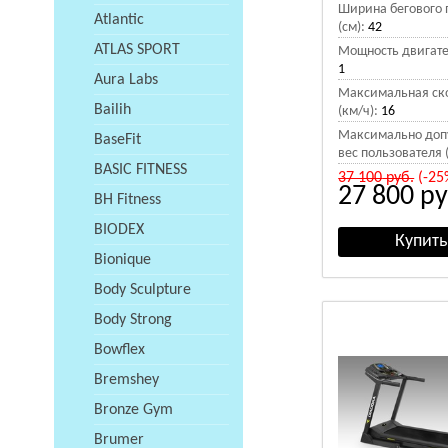
Ширина бегового 
Atlantic
(см):
42
ATLAS SPORT
Мощность двигател
1
Aura Labs
Максимальная ск
Bailih
(км/ч):
16
Максимально доп
BaseFit
вес пользователя (
BASIC FITNESS
37 100
руб.
(-25
27 800
ру
BH Fitness
BIODEX
Bionique
Body Sculpture
Body Strong
Bowflex
Bremshey
Bronze Gym
Brumer