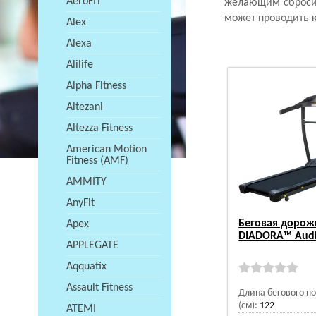
AeroFIT
желающим сбросит
может проводить 
Alex
Alexa
Alilife
Alpha Fitness
Altezani
Altezza Fitness
American Motion
Fitness (AMF)
AMMITY
AnyFit
Беговая дорож
Apex
DIADORA™ Audi
APPLEGATE
Aqquatix
Assault Fitness
Длина бегового п
(см):
122
ATEMI