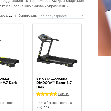
 представленных тренажеров каждый спортсмен
одят к выполнению силовых упражнений.
варов:
18
Сортировать
|
рожка
Беговая дорожка
r 9.7 Dark
DIADORA™ Razor 8.7
Dark
1 отзыв
о полотна
Длина бегового полотна
(см):
142