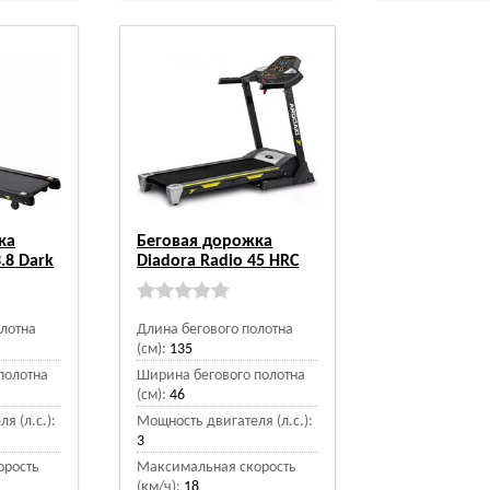
ка
Беговая дорожка
.8 Dark
Diadora Radio 45 HRC
олотна
Длина бегового полотна
(см):
135
полотна
Ширина бегового полотна
(см):
46
я (л.с.):
Мощность двигателя (л.с.):
3
орость
Максимальная скорость
(км/ч):
18