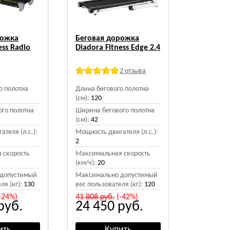
рожка
Беговая дорожка
ess Radio
Diadora Fitness Edge 2.4
2 отзыва
о полотна
Длина бегового полотна
(см):
120
го полотна
Ширина бегового полотна
(см):
42
теля (л.с.):
Мощность двигателя (л.с.):
2
 скорость
Максимальная скорость
(км/ч):
20
допустимый
Максимально допустимый
ля (кг):
130
вес пользователя (кг):
120
-24%)
41 808
руб.
(-42%)
руб.
24 450
руб.