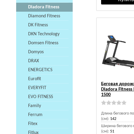
Diadora Fitness
Diamond Fitness
DK Fitness
DKN Technology
Domsen Fitness
Domyos
DRAX
ENERGETICS
Eurofit
Беговая дорож
EVERYFIT
Diadora Fitness
1500
EVO FITNESS
Family
Длина бегового п
Ferrum
(см):
142
Fitex
Ширина бегового 
(см):
51
Fitlux