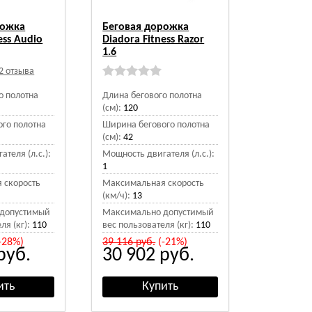
рожка
Беговая дорожка
ess Audio
Diadora Fitness Razor
1.6
2 отзыва
о полотна
Длина бегового полотна
(см):
120
го полотна
Ширина бегового полотна
(см):
42
теля (л.с.):
Мощность двигателя (л.с.):
1
 скорость
Максимальная скорость
(км/ч):
13
допустимый
Максимально допустимый
ля (кг):
110
вес пользователя (кг):
110
-28%)
39 116
руб.
(-21%)
руб.
30 902
руб.