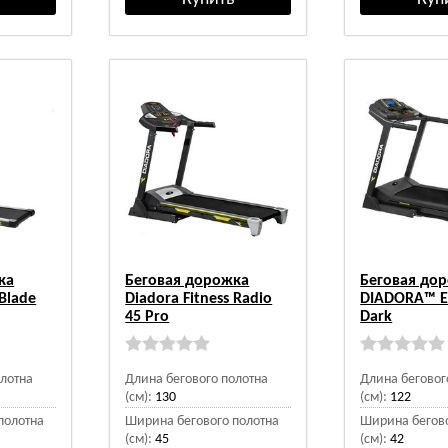
ка
Беговая дорожка
Беговая до
 Blade
Diadora Fitness Radio
DIADORA™ E
45 Pro
Dark
олотна
Длина бегового полотна
Длина беговог
(см):
130
(см):
122
полотна
Ширина бегового полотна
Ширина бегово
(см):
45
(см):
42