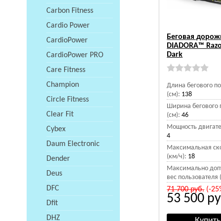
Carbon Fitness
Cardio Power
Беговая дорож
CardioPower
DIADORA™ Razo
Dark
CardioPower PRO
Care Fitness
Champion
Длина бегового п
(см):
138
Circle Fitness
Ширина бегового 
Clear Fit
(см):
46
Мощность двигател
Cybex
4
Daum Electronic
Максимальная ск
(км/ч):
18
Dender
Максимально доп
Deus
вес пользователя (
DFC
71 700
руб.
(-25
53 500
ру
Dfit
DHZ