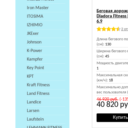
Iron Master
Беговая дорож
Diadora Fitness
ITOSIMA
6.9
IZHIMIO
2 о
JKExer
Длина бегового п
Johnson
(см):
130
K-Power
Ширина бегового 
(см):
45
Kampfer
Мощность двигател
Key Point
1
Максимальная ск
KPT
(км/ч):
18
Kraft Fitness
Максимально доп
вес пользователя (
Land Fitness
46 920
руб.
(-13
Landice
40 820
ру
Larsen
Laufstein