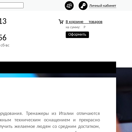
Личный кабинет
13
В корзине
товаров
на сумму:
Р
Оформить
56
 сб-вс
орудования. Тренажеры из Италии отличаются
ежным техническим оснащением и прекрасно
олучить желаемое людям со средним достатком,