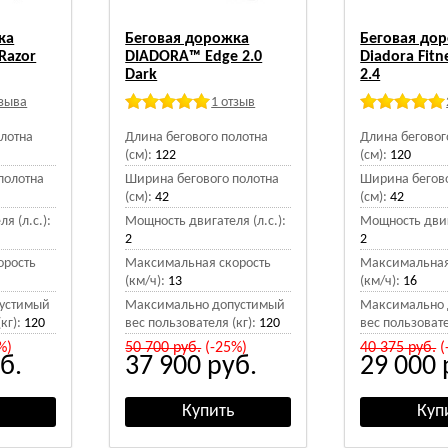
ка
Беговая дорожка
Беговая до
 Razor
DIADORA™ Edge 2.0
Diadora Fitn
Dark
2.4
тзыва
1 отзыв
олотна
Длина бегового полотна
Длина беговог
(см):
122
(см):
120
полотна
Ширина бегового полотна
Ширина бегово
(см):
42
(см):
42
я (л.с.):
Мощность двигателя (л.с.):
Мощность двига
2
2
орость
Максимальная скорость
Максимальная
(км/ч):
13
(км/ч):
16
устимый
Максимально допустимый
Максимально 
кг):
120
вес пользователя (кг):
120
вес пользовате
%)
50 700
руб.
(-25%)
40 375
руб.
(
б.
37 900
руб.
29 000