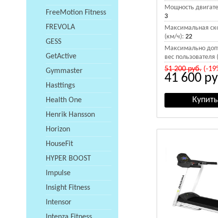
Мощность двигател
FreeMotion Fitness
3
FREVOLA
Максимальная ск
(км/ч):
22
GESS
Максимально доп
GetActive
вес пользователя (
51 200
руб.
(-19
Gymmaster
41 600
ру
Hasttings
Health One
Henrik Hansson
Horizon
HouseFit
HYPER BOOST
Impulse
Insight Fitness
Intensor
Intenza Fitness