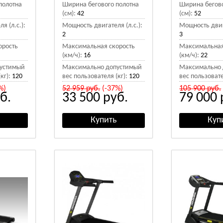
полотна
Ширина бегового полотна
Ширина бегово
(см):
42
(см):
52
я (л.с.):
Мощность двигателя (л.с.):
Мощность двига
2
3
орость
Максимальная скорость
Максимальная
(км/ч):
16
(км/ч):
22
устимый
Максимально допустимый
Максимально 
кг):
120
вес пользователя (кг):
120
вес пользовате
%)
52 959
руб.
(-37%)
105 900
руб.
б.
33 500
руб.
79 000