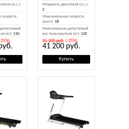
теля (л.с.):
Мощность двигателя (л.с.):
2
 скорость
Максимальная скорость
(км/ч):
18
допустимый
Максимально допустимый
ля (кг):
110
вес пользователя (кг):
120
-25%)
55 100
руб.
(-25%)
руб.
41 200
руб.