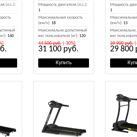
я (л.с.):
Мощность двигателя (л.с.):
Мощность двига
1
1
орость
Максимальная скорость
Максимальная
(км/ч):
18
(км/ч):
13
устимый
Максимально допустимый
Максимально 
кг):
140
вес пользователя (кг):
120
вес пользовате
%)
44 500
руб.
(-30%)
39 900
руб.
(
б.
31 100
руб.
29 800