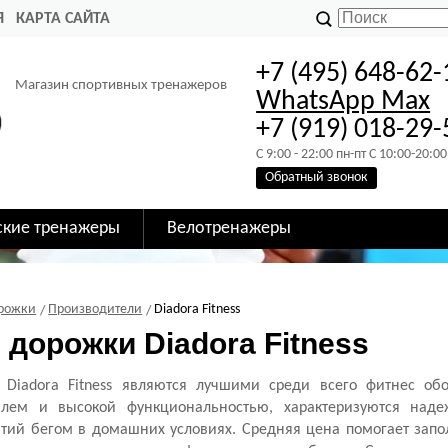
Я
КАРТА САЙТА
+7 (495) 648-62-
Магазин спортивных тренажеров
WhatsApp
Max
+7 (919) 018-29-
C 9:00 - 22:00 пн-пт C 10:00-20:00
Обратный звонок
ские тренажеры
Велотренажеры
орожки
Производители
Diadora Fitness
дорожки Diadora Fitness
 Diadora Fitness являются лучшими среди всего фитнес об
лем и высокой функциональностью, характеризуются над
ятий бегом в домашних условиях. Средняя цена помогает зап