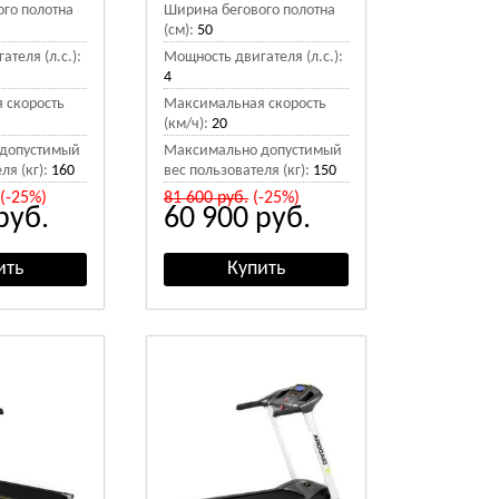
го полотна
Ширина бегового полотна
(см):
50
теля (л.с.):
Мощность двигателя (л.с.):
4
 скорость
Максимальная скорость
(км/ч):
20
допустимый
Максимально допустимый
ля (кг):
160
вес пользователя (кг):
150
(-25%)
81 600
руб.
(-25%)
руб.
60 900
руб.