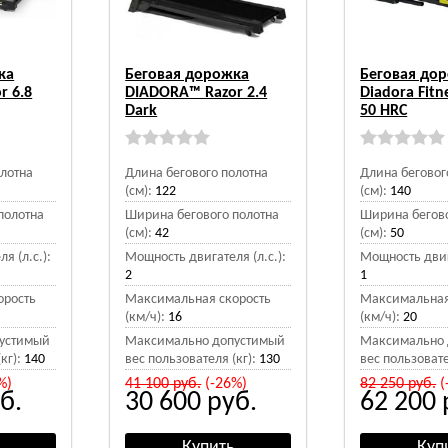
ка
Беговая дорожка
Беговая до
r 6.8
DIADORA™ Razor 2.4
Diadora Fitn
Dark
50 HRC
олотна
Длина бегового полотна
Длина беговог
(см):
122
(см):
140
полотна
Ширина бегового полотна
Ширина бегово
(см):
42
(см):
50
я (л.с.):
Мощность двигателя (л.с.):
Мощность двига
2
1
орость
Максимальная скорость
Максимальная
(км/ч):
16
(км/ч):
20
устимый
Максимально допустимый
Максимально 
кг):
140
вес пользователя (кг):
130
вес пользовате
%)
41 100
руб.
(-26%)
82 250
руб.
(
б.
30 600
руб.
62 200