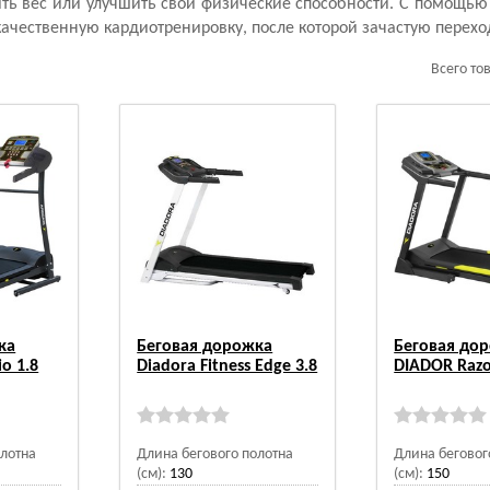
ь вес или улучшить свои физические способности. С помощью
качественную кардиотренировку, после которой зачастую перех
Всего то
ка
Беговая дорожка
Беговая до
o 1.8
Diadora Fitness Edge 3.8
DIADOR Razo
олотна
Длина бегового полотна
Длина беговог
(см):
130
(см):
150