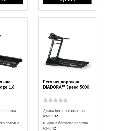
рожка
Беговая дорожка
dge 1.6
DIADORA™ Speed 5000
о полотна
Длина бегового полотна
(см):
132
го полотна
Ширина бегового полотна
(см):
42