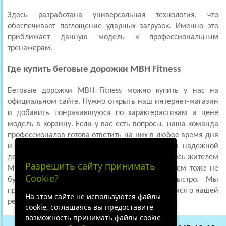
Здесь разработана универсальная технология, что
обеспечивает поглощение ударных загрузок. Именно это
приближает данную модель к профессиональным
тренажерам.
Где купить беговые дорожки MBH Fitness
Беговые дорожки MBH Fitness можно купить у нас на
официальном сайте. Нужно открыть наш интернет-магазин
и добавить понравившуюся по характеристикам и цене
модель в корзину. Если у вас есть вопросы, наша команда
профессионалов готова ответить на них в любое время дня
и ночи. Она также позаботится о быстрой и надежной
доставке прямо к вашему дому, если вы являетесь жителем
Разрешить сайту принимать
Москвы. Если вам нужна сборка, здесь проблем тоже не
Cookie?
будет. Мы сделаем все качественно и быстро. Мы
предоставляем только лучшее для вас и заботимся о нашей
На этом сайте не используются файлы
репутации!
cookie, соглашаясь вы предоставите
возможность принимать файлы cookie