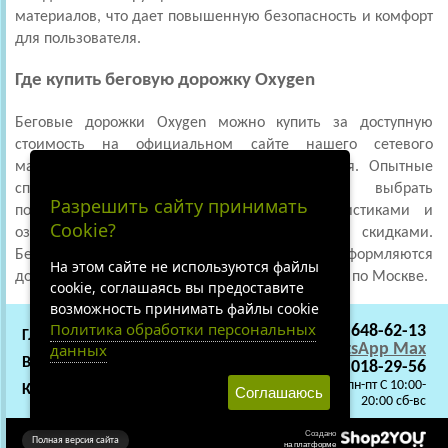
материалов, что дает повышенную безопасность и комфорт
для пользователя.
Где купить беговую дорожку Oxygen
Беговые дорожки Oxygen можно купить за доступную
стоимость на официальном сайте нашего сетевого
магазина по продаже спортивного инвентаря. Опытные
специалисты интернет-магазина помогут выбрать
Разрешить сайту принимать
подходящую модель с нужными характеристиками и
Cookie?
ознакомят покупателя с действующими скидками.
Бесплатная доставка и качественная сборка оформляются
На этом сайте не используются файлы
дополнительной услугой. Работа ведется только по Москве.
cookie, соглашаясь вы предоставите
возможность принимать файлы cookie
Политика обработки персональных
+7 (495) 648-62-13
ГЛАВНАЯ
СОТРУДНИЧЕСТВО
данных
WhatsApp
Max
ВАКАНСИИ
О НАС
+7 (919) 018-29-56
C 9:00 - 22:00 пн-пт C 10:00-
КАРТА САЙТА
Соглашаюсь
20:00 сб-вс
Создано
Полная версия сайта
на платформе