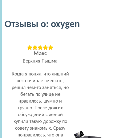
Отзывы о: oxygen
Макс
Ба
Верхняя Пышма
Когда я понял, что лишний
вес начинает мешать,
Офи
решил чем-то заняться, но
до 1
бегать по улице не
чт
нравилось, шумно и
пот
грязно. После долгих
боль
обсуждений с женой
100 
купили такую дорожку по
совету знакомых. Сразу
выд
понравилось, что она
р