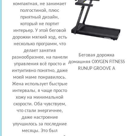
компактная, не занимает
тя
полгостиной, плюс
шуто
приятный дизайн,
пок
который не портит
са
интерьер. У этой беговой
оче
дорожки мягкий ход, есть
пои
несколько программ, что
з
делает занятия
д
Беговая дорожка
разнообразнее, на панели
пер
домашняя OXYGEN FITNESS
управления всё просто и
ц
RUNUP GROOVE A
интуитивно понятно, даже
моей маме понравилось.
пол
Жена использует быстрые
таки
интервалы, я чаще просто
еще д
хожу на минимальной
скорости. Оба чувствуем,
пред
что стали энергичнее,
вост
даже настроение
улучшилось за последние
месяцы. Это был