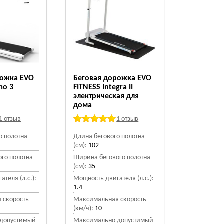
рожка EVO
Беговая дорожка EVO
mo 3
FITNESS Integra II
электрическая для
дома
1 отзыв
1 отзыв
о полотна
Длина бегового полотна
(см):
102
го полотна
Ширина бегового полотна
(см):
35
теля (л.с.):
Мощность двигателя (л.с.):
1.4
 скорость
Максимальная скорость
(км/ч):
10
допустимый
Максимально допустимый