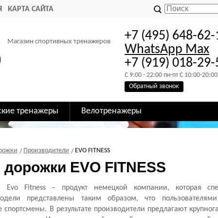
Я
КАРТА САЙТА
+7 (495) 648-62-
Магазин спортивных тренажеров
WhatsApp
Max
+7 (919) 018-29-
C 9:00 - 22:00 пн-пт C 10:00-20:00
Обратный звонок
ские тренажеры
Велотренажеры
орожки
Производители
EVO FITNESS
 дорожки EVO FITNESS
 Evo Fitness – продукт немецкой компании, которая спе
одели представлены таким образом, что пользователями
 спортсмены. В результате производители предлагают крупно