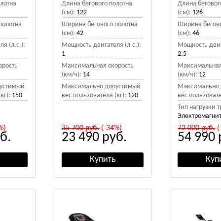
олотна
Длина бегового полотна
Длина беговог
(см):
122
(см):
126
полотна
Ширина бегового полотна
Ширина бегово
(см):
42
(см):
46
я (л.с.):
Мощность двигателя (л.с.):
Мощность двига
1
2.5
орость
Максимальная скорость
Максимальная
(км/ч):
14
(км/ч):
12
устимый
Максимально допустимый
Максимально 
кг):
150
вес пользователя (кг):
120
вес пользовате
Тип нагрузки 
Электромагни
%)
35 700
руб.
(-34%)
72 000
руб.
(
б.
23 490
руб.
54 990