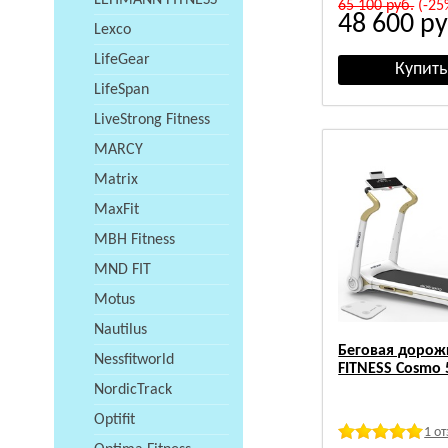
LEHMANN FITNESS
65 100
руб.
(-25
48 600
ру
Lexco
LifeGear
LifeSpan
LiveStrong Fitness
MARCY
Matrix
MaxFit
MBH Fitness
MND FIT
Motus
Nautilus
Беговая дорож
Nessfitworld
FITNESS Cosmo 
NordicTrack
Optifit
1 о