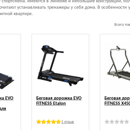
ст спортсмена. Имеются в линейке и небольшие конструкции, б
очитают устанавливать тренажеры у себя дома. В особенности 
итной квартире.
Всего то
ка EVO
Беговая дорожка EVO
Беговая до
FITNESS Etalon
FITNESS X450
для
1 отзыв