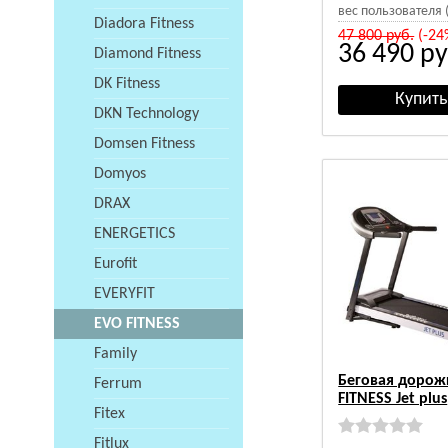
вес пользователя (
Diadora Fitness
47 800
руб.
(-24
36 490
ру
Diamond Fitness
DK Fitness
DKN Technology
Domsen Fitness
Domyos
DRAX
ENERGETICS
Eurofit
EVERYFIT
EVO FITNESS
Family
Беговая дорож
Ferrum
FITNESS Jet plus
Fitex
Fitlux