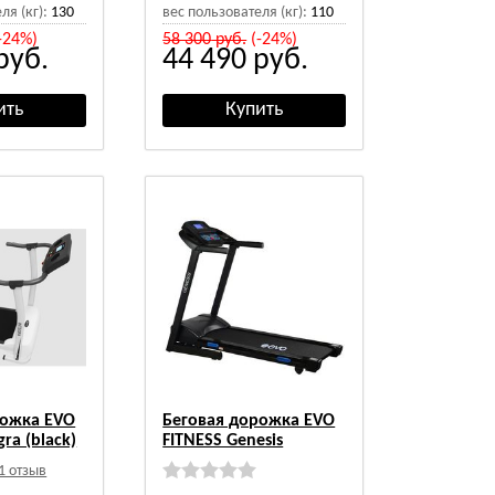
ля (кг):
130
вес пользователя (кг):
110
-24%)
58 300
руб.
(-24%)
руб.
44 490
руб.
рожка EVO
Беговая дорожка EVO
gra (black)
FITNESS Genesis
1 отзыв