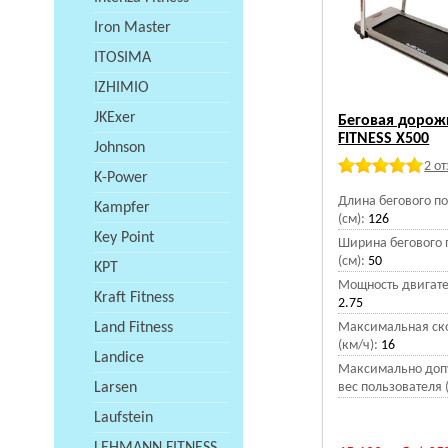
Iron Master
ITOSIMA
IZHIMIO
JKExer
Беговая дорож
FITNESS X500
Johnson
2 о
K-Power
Длина бегового п
Kampfer
(см):
126
Key Point
Ширина бегового 
(см):
50
KPT
Мощность двигател
Kraft Fitness
2.75
Land Fitness
Максимальная ск
(км/ч):
16
Landice
Максимально доп
Larsen
вес пользователя (
Laufstein