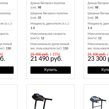
олотна
Длина бегового полотна
Длина беговог
(см):
98
(см):
98
полотна
Ширина бегового полотна
Ширина бегово
(см):
35
(см):
35
я (л.с.):
Мощность двигателя (л.с.):
Мощность двига
1.4
1.4
орость
Максимальная скорость
Максимальная
(км/ч):
12
(км/ч):
12
устимый
Максимально допустимый
Максимально 
кг):
130
вес пользователя (кг):
110
вес пользовате
%)
25 400
руб.
(-15%)
31 100
руб.
(
б.
21 490
руб.
23 300