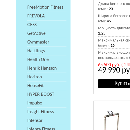
Длина бегового п
FreeMotion Fitness
(см):
123
FREVOLA
Ширина бегового 
(см):
45
GESS
Мощность двигател
GetActive
2.25
Максимальная ск
Gymmaster
(км/ч):
16
Hasttings
Максимально доп
вес пользователя (
Health One
65 500
руб.
(-24
Henrik Hansson
49 990
ру
Horizon
HouseFit
HYPER BOOST
Impulse
Insight Fitness
Intensor
Intenza Fitness