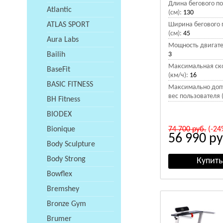
Длина бегового п
Atlantic
(см):
130
ATLAS SPORT
Ширина бегового 
(см):
45
Aura Labs
Мощность двигател
Bailih
3
Максимальная ск
BaseFit
(км/ч):
16
BASIC FITNESS
Максимально доп
вес пользователя (
BH Fitness
BIODEX
Bionique
74 700
руб.
(-24
56 990
ру
Body Sculpture
Body Strong
Bowflex
Bremshey
Bronze Gym
Brumer