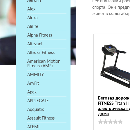
AeroFIT
вес и высокий ро
спорта. Они предп
Alex
живет в малогабар
Alexa
Alilife
Alpha Fitness
Altezani
Altezza Fitness
American Motion
Fitness (AMF)
AMMITY
AnyFit
Apex
Беговая дорож
APPLEGATE
FITNESS Titan II
электрическая 
Aqquatix
дома
Assault Fitness
ATEMI