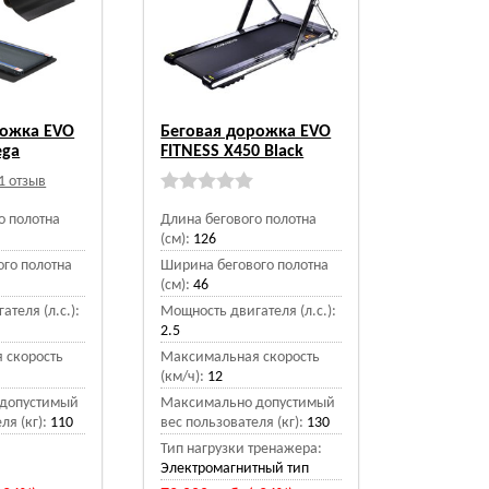
рожка EVO
Беговая дорожка EVO
ega
FITNESS X450 Black
1 отзыв
о полотна
Длина бегового полотна
(см):
126
го полотна
Ширина бегового полотна
(см):
46
теля (л.с.):
Мощность двигателя (л.с.):
2.5
 скорость
Максимальная скорость
(км/ч):
12
допустимый
Максимально допустимый
ля (кг):
110
вес пользователя (кг):
130
Тип нагрузки тренажера:
Электромагнитный тип