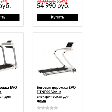
-24%)
72 000
руб.
(-24%)
руб.
54 990
руб.
рожка EVO
Беговая дорожка EVO
a
FITNESS Venus
ая для
электрическая для
дома