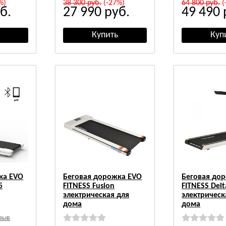
%)
38 300
руб.
(-27%)
64 800
руб.
(
б.
27 990
руб.
49 490
ка EVO
Беговая дорожка EVO
Беговая до
5
FITNESS Fusion
FITNESS Delt
электрическая для
электрическ
дома
дома
тзыв