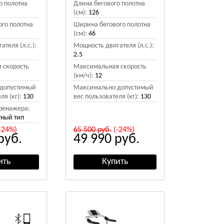
о полотна
Длина бегового полотна
(см):
126
го полотна
Ширина бегового полотна
(см):
46
теля (л.с.):
Мощность двигателя (л.с.):
2.5
 скорость
Максимальная скорость
(км/ч):
12
допустимый
Максимально допустимый
ля (кг):
130
вес пользователя (кг):
130
тренажера:
тный тип
-24%)
65 500
руб.
(-24%)
руб.
49 990
руб.