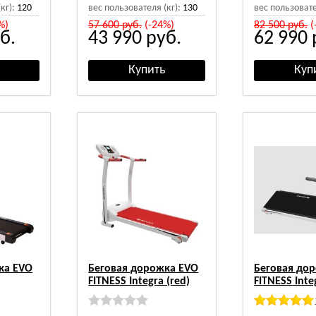
кг):
120
вес пользователя (кг):
130
вес пользовате
%)
57 600
руб.
(-24%)
82 500
руб.
(
б.
43 990
руб.
62 990
ка EVO
Беговая дорожка EVO
Беговая до
FITNESS Integra (red)
FITNESS Inte