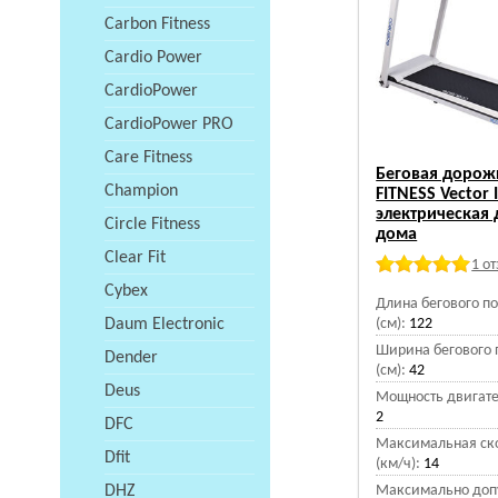
Carbon Fitness
Cardio Power
CardioPower
CardioPower PRO
Care Fitness
Беговая дорож
Champion
FITNESS Vector I
электрическая 
Circle Fitness
дома
Clear Fit
1 о
Cybex
Длина бегового п
Daum Electronic
(см):
122
Ширина бегового 
Dender
(см):
42
Deus
Мощность двигател
2
DFC
Максимальная ск
Dfit
(км/ч):
14
DHZ
Максимально доп