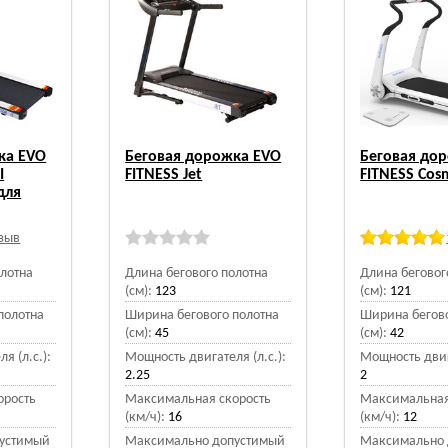
ка EVO
Беговая дорожка EVO
Беговая до
I
FITNESS Jet
FITNESS Cos
для
тзыв
олотна
Длина бегового полотна
Длина беговог
(см):
123
(см):
121
полотна
Ширина бегового полотна
Ширина бегово
(см):
45
(см):
42
я (л.с.):
Мощность двигателя (л.с.):
Мощность двига
2.25
2
орость
Максимальная скорость
Максимальная
(км/ч):
16
(км/ч):
12
устимый
Максимально допустимый
Максимально 