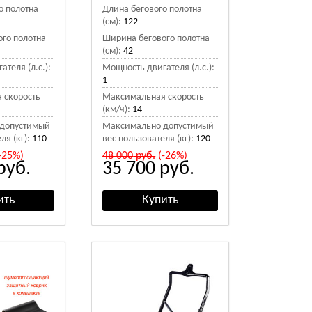
о полотна
Длина бегового полотна
(см):
122
го полотна
Ширина бегового полотна
(см):
42
теля (л.с.):
Мощность двигателя (л.с.):
1
 скорость
Максимальная скорость
(км/ч):
14
допустимый
Максимально допустимый
ля (кг):
110
вес пользователя (кг):
120
-25%)
48 000
руб.
(-26%)
руб.
35 700
руб.