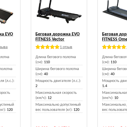
ка EVO
Беговая дорожка EVO
Беговая до
FITNESS Vector
FITNESS Om
тзыва
1 отзыв
олотна
Длина бегового полотна
Длина беговог
(см):
110
(см):
110
полотна
Ширина бегового полотна
Ширина бегово
(см):
40
(см):
40
я (л.с.):
Мощность двигателя (л.с.):
Мощность двига
2
1.4
орость
Максимальная скорость
Максимальная
(км/ч):
12
(км/ч):
10
устимый
Максимально допустимый
Максимально 
кг):
120
вес пользователя (кг):
120
вес пользовате