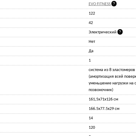
EVO FITNESS
122
42
Электрический
Нет
Да
1
система из 8 эластомеров 
(амортизация всей поверх
уменьшение нагрузки на с
позвоночник)
161,5x71x126 см
166.5x77.5x29 см
14
120