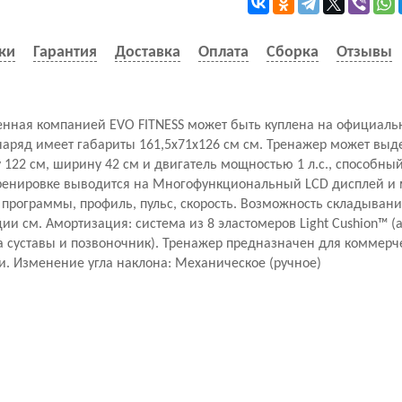
ки
Гарантия
Доставка
Оплата
Сборка
Отзывы
денная компанией EVO FITNESS может быть куплена на официаль
наряд имеет габариты 161,5x71x126 см см. Тренажер может выд
у 122 см, ширину 42 см и двигатель мощностью 1 л.с., способный
ренировке выводится на Многофункциональный LCD дисплей и м
, программы, профиль, пульс, скорость. Возможность складывани
и см. Амортизация: система из 8 эластомеров Light Cushion™ (
а суставы и позвоночник). Тренажер предназначен для коммерч
и. Изменение угла наклона: Механическое (ручное)