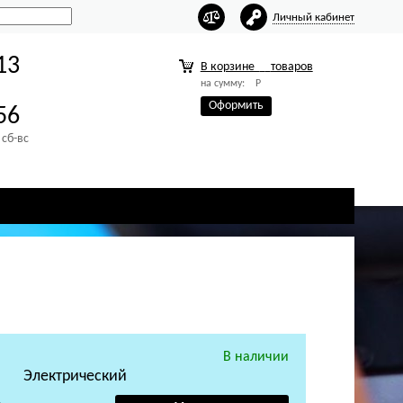
Личный кабинет
13
В корзине
товаров
на сумму:
Р
Оформить
56
 сб-вс
В наличии
Электрический