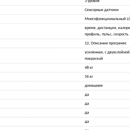
3 уровня
Сенсорные датчики
Многофункциональный L
время, дистанция, калор
профиль, пульс, скорость
12, Описание программ:
усиленная, с двухслойно
покраской
48 кг
56 кг
домашнее
да
да
да
да