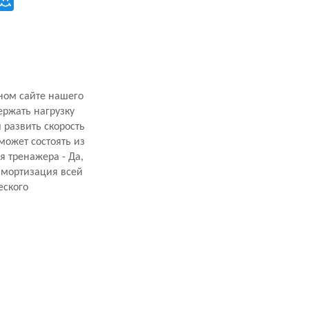
ном сайте нашего
ержать нагрузку
 развить скорость
ожет состоять из
я тренажера - Да,
амортизация всей
еского