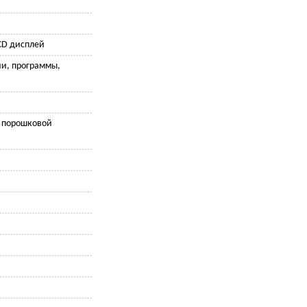
CD дисплей
ии, программы,
й порошковой