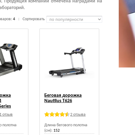
к. Продукция компании отмечена наградами на
абораторий.
оваров:
4
Сортировать
|
рожка
Беговая дорожка
4
Nautilus T626
eries
1 отзыв
2 отзыва
о полотна
Длина бегового полотна
(см):
152