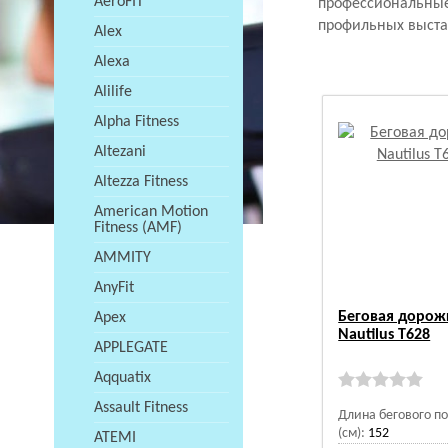
AeroFIT
профессиональные
профильных выста
Alex
Alexa
Alilife
Alpha Fitness
Altezani
Altezza Fitness
American Motion
Fitness (AMF)
AMMITY
AnyFit
Беговая дорож
Apex
Nautilus T628
APPLEGATE
Aqquatix
Assault Fitness
Длина бегового п
(см):
152
ATEMI