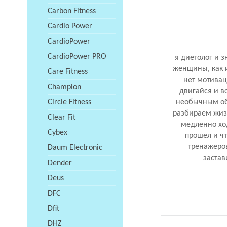
Carbon Fitness
Cardio Power
CardioPower
CardioPower PRO
я диетолог и з
женщины, как 
Care Fitness
нет мотивац
Champion
двигайся и вс
Circle Fitness
необычным об
разбираем жизн
Clear Fit
медленно ход
Cybex
прошел и ч
тренажеров
Daum Electronic
застав
Dender
Deus
DFC
Dfit
DHZ