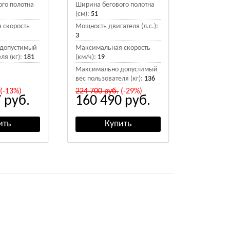
го полотна
Ширина бегового полотна
(см):
51
 скорость
Мощность двигателя (л.с.):
3
допустимый
Максимальная скорость
ля (кг):
181
(км/ч):
19
Максимально допустимый
вес пользователя (кг):
136
(-13%)
224 700
руб.
(-29%)
7
руб.
160 490
руб.