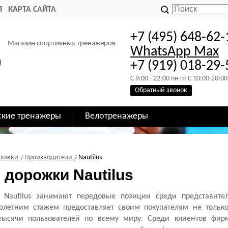
Я
КАРТА САЙТА
+7 (495) 648-62-
Магазин спортивных тренажеров
WhatsApp
Max
+7 (919) 018-29-
C 9:00 - 22:00 пн-пт C 10:00-20:00
Обратный звонок
ские тренажеры
Велотренажеры
орожки
Производители
Nautilus
 дорожки Nautilus
 Nautilus занимают передовые позиции среди представите
олетним стажем предоставляет своим покупателям не только
тысячи пользователей по всему миру. Среди клиентов фи