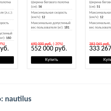
полотна
Ширина бегового полотна
Ширина бегово
(см):
56
(см):
51
я (л.с.):
Максимальная скорость
Максимальная
(км/ч):
12
(км/ч):
12
орость
Максимально допустимый
Максимально 
вес пользователя (кг):
181
вес пользовате
устимый
кг):
160
9%)
690 000
руб.
(-20%)
383 065
руб.
уб.
552 000
руб.
333 26
 nautilus