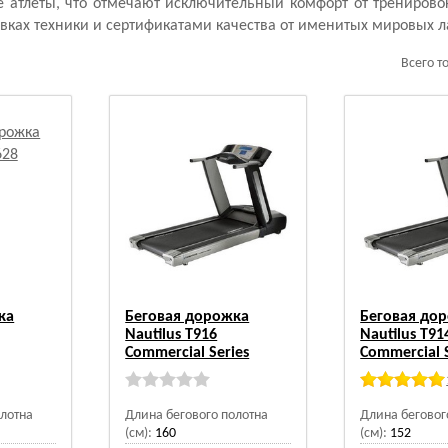
 атлеты, что отмечают исключительный комфорт от тренирово
вках техники и сертификатами качества от именитых мировых л
Всего т
ка
Беговая дорожка
Беговая до
Nautilus T916
Nautilus T91
Commercial Series
Commercial S
олотна
Длина бегового полотна
Длина беговог
(см):
160
(см):
152