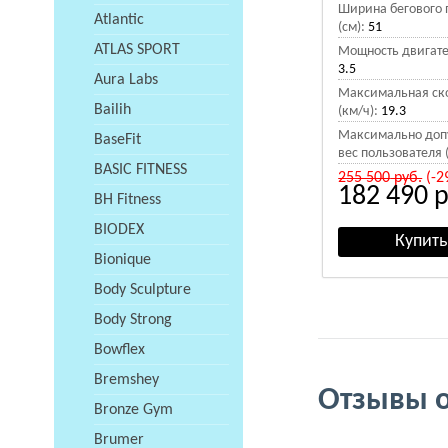
Ширина бегового 
Atlantic
(см):
51
ATLAS SPORT
Мощность двигател
3.5
Aura Labs
Максимальная ск
Bailih
(км/ч):
19.3
Максимально доп
BaseFit
вес пользователя (
BASIC FITNESS
255 500
руб.
(-2
182 490
р
BH Fitness
BIODEX
Bionique
Body Sculpture
Body Strong
Bowflex
Bremshey
Отзывы о:
Bronze Gym
Brumer