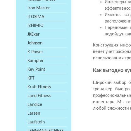
Инженеры ко
Iron Master
эффективнос
Имеется вст
ITOSIMA
расположени
IZHIMIO
Передовые 
подойдут ка
JKExer
Johnson
Конструкция инфо
ведёт учёт расход
K-Power
использования тр
Kampfer
Key Point
Как выгодно ку
KPT
Широкий выбор бе
Kraft Fitness
тренажер быстро
профессиональны
Land Fitness
инвентарь. Мы ос
Landice
любой сложности и
Larsen
Laufstein