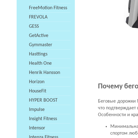
FreeMotion Fitness
FREVOLA
GESS
GetActive
Gymmaster
Hasttings
Health One
Henrik Hansson
Horizon
Почему бего
HouseFit
HYPER BOOST
Беговые дорожки 
что подтверждает 
Impulse
Особенности и кр
Insight Fitness
Минимальная
Intensor
спортом люб
Intenza Fitness