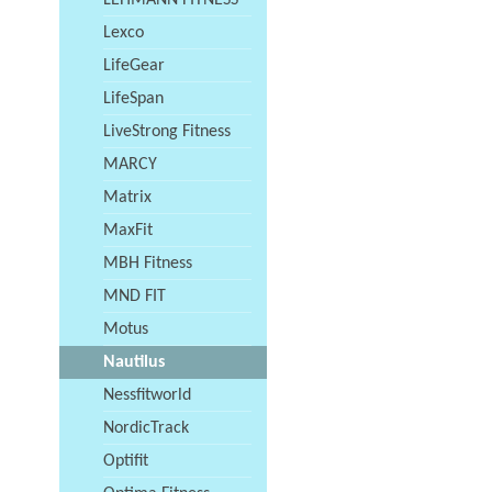
LEHMANN FITNESS
Lexco
LifeGear
LifeSpan
LiveStrong Fitness
MARCY
Matrix
MaxFit
MBH Fitness
MND FIT
Motus
Nautilus
Nessfitworld
NordicTrack
Optifit