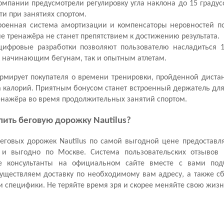
мпании предусмотрели регулировку угла наклона до 15 градус
ти при занятиях спортом.
роенная система амортизации и компенсаторы неровностей по
е тренажёра не станет препятствием к достижению результата.
цифровые разработки позволяют пользователю насладиться 
к начинающим бегунам, так и опытным атлетам.
рмирует покупателя о времени тренировки, пройденной дистан
а калорий. Приятным бонусом станет встроенный держатель для
енажёра во время продолжительных занятий спортом.
пить беговую дорожку Nautilus?
говых дорожек Nautilus по самой выгодной цене предоставля
 и выгодно по Москве. Система пользовательских отзывов 
е консультанты на официальном сайте вместе с вами по
уществляем доставку по необходимому вам адресу, а также с
 специфики. Не теряйте время зря и скорее меняйте свою жизн