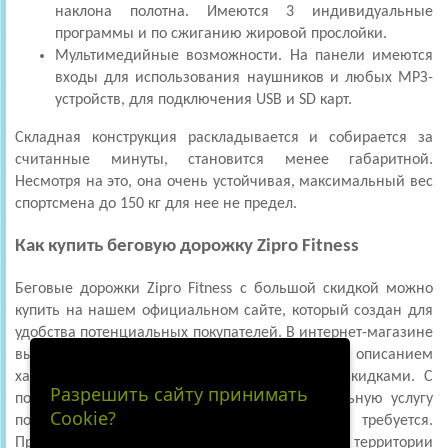
наклона полотна. Имеются 3 индивидуальные
программы и по сжиганию жировой прослойки.
Мультимедийные возможности. На панели имеются
входы для использования наушников и любых МРЗ-
устройств, для подключения USB и SD карт.
Складная конструкция раскладывается и собирается за
считанные минуты, становится менее габаритной.
Несмотря на это, она очень устойчивая, максимальный вес
спортсмена до 150 кг для нее не предел.
Как купить беговую дорожку Zipro Fitness
Беговые дорожки Zipro Fitness с большой скидкой можно
купить на нашем официальном сайте, который создан для
удобства потенциальных покупателей. В интернет-магазине
выставлены только самые лучшие модели с описанием
характеристик и указанием цены со всеми скидками. С
Разрешить сайту принимать
помощью сайта можно оформить дополнительную услугу
Cookie?
по доставке изделия и сборке, если это требуется.
Представленные возможности действуют на территории