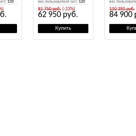
кг):
120
вес пользователя (кг):
120
вес пользовате
%)
81 750
руб.
(-23%)
110 350
руб.
б.
62 950
руб.
84 900