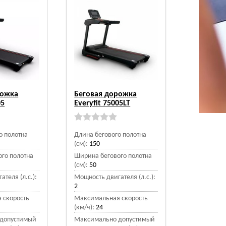
рожка
Беговая дорожка
05
Everyfit 75005LT
о полотна
Длина бегового полотна
(см):
150
го полотна
Ширина бегового полотна
(см):
50
теля (л.с.):
Мощность двигателя (л.с.):
2
 скорость
Максимальная скорость
(км/ч):
24
допустимый
Максимально допустимый