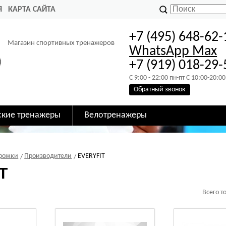
Я
КАРТА САЙТА
+7 (495) 648-62-
Магазин спортивных тренажеров
WhatsApp
Max
+7 (919) 018-29-
C 9:00 - 22:00 пн-пт C 10:00-20:00
Обратный звонок
ские тренажеры
Велотренажеры
орожки
Производители
EVERYFIT
T
Всего т