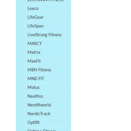
LEHMANN FITNESS
Lexco
LifeGear
LifeSpan
LiveStrong Fitness
MARCY
Matrix
MaxFit
MBH Fitness
MND FIT
Motus
Nautilus
Nessfitworld
NordicTrack
Optifit