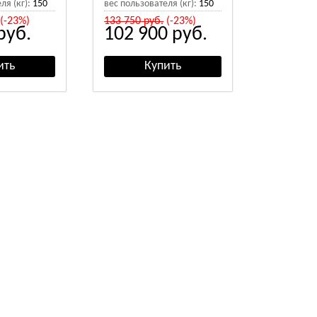
ля (кг):
150
вес пользователя (кг):
150
(-23%)
133 750
руб.
(-23%)
руб.
102 900
руб.