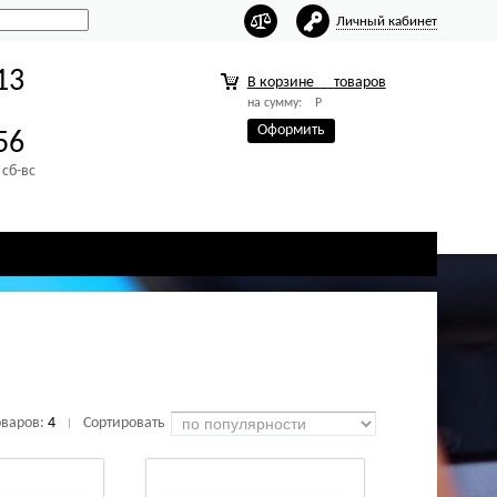
Личный кабинет
13
В корзине
товаров
на сумму:
Р
Оформить
56
 сб-вс
оваров:
4
Сортировать
|