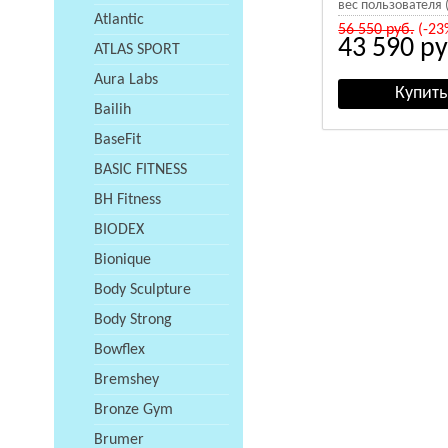
вес пользователя (
Atlantic
56 550
руб.
(-23
43 590
ру
ATLAS SPORT
Aura Labs
Bailih
BaseFit
BASIC FITNESS
BH Fitness
BIODEX
Bionique
Body Sculpture
Body Strong
Bowflex
Bremshey
Bronze Gym
Brumer