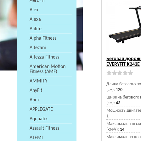
AeroFIT
Alex
Alexa
Alilife
Alpha Fitness
Altezani
Altezza Fitness
Беговая дорож
EVERYFIT K243E
American Motion
Fitness (AMF)
AMMITY
Длина бегового п
(см):
120
AnyFit
Ширина бегового 
Apex
(см):
43
APPLEGATE
Мощность двигател
1
Aqquatix
Максимальная ск
Assault Fitness
(км/ч):
14
Максимально доп
ATEMI