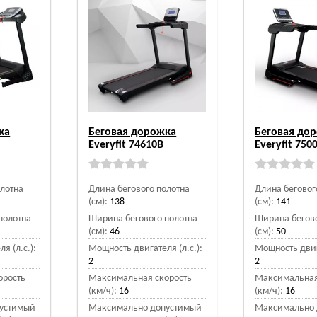
ка
Беговая дорожка
Беговая до
Everyfit 74610B
Everyfit 750
олотна
Длина бегового полотна
Длина беговог
(см):
138
(см):
141
полотна
Ширина бегового полотна
Ширина бегово
(см):
46
(см):
50
я (л.с.):
Мощность двигателя (л.с.):
Мощность двига
2
2
орость
Максимальная скорость
Максимальная
(км/ч):
16
(км/ч):
16
устимый
Максимально допустимый
Максимально 