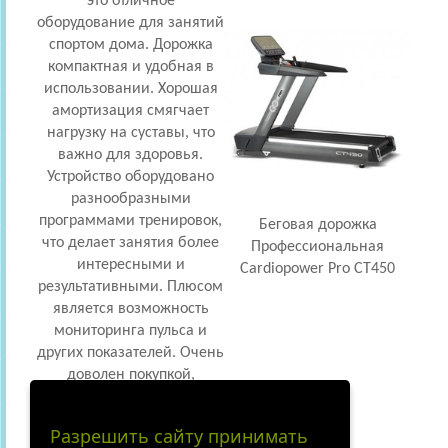
это отличное
оборудование для занятий
спортом дома. Дорожка
компактная и удобная в
использовании. Хорошая
амортизация смягчает
нагрузку на суставы, что
важно для здоровья.
Устройство оборудовано
разнообразными
программами тренировок,
Беговая дорожка
что делает занятия более
Профессиональная
интересными и
Cardiopower Pro CT450
результативными. Плюсом
является возможность
мониторинга пульса и
других показателей. Очень
доволен покупкой,
рекомендую всем, кто
заботится о своей
Разрешить сайту принимать
физической форме!