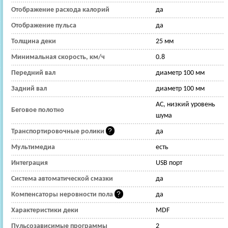
Отображение расхода калорий
да
Отображение пульса
да
Толщина деки
25 мм
Минимальная скорость, км/ч
0.8
Передний вал
диаметр 100 мм
Задний вал
диаметр 100 мм
AC, низкий уровень
Беговое полотно
шума
Транспортировочные ролики
да
Мультимедиа
есть
Интеграция
USB порт
Система автоматической смазки
да
Компенсаторы неровности пола
да
Характеристики деки
MDF
Пульсозависимые программы
2