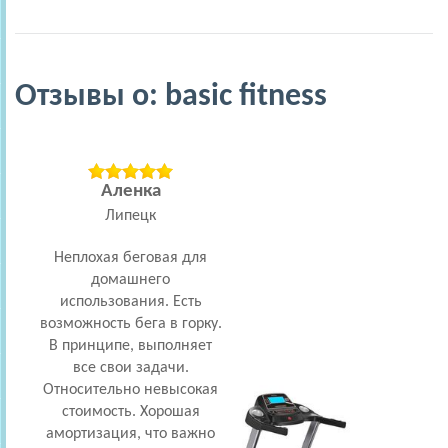
Отзывы о: basic fitness
Аленка
Липецк
Неплохая беговая для
Хо
домашнего
дом
использования. Есть
Зани
возможность бега в горку.
эк
В принципе, выполняет
абон
все свои задачи.
му
Относительно невысокая
поши
стоимость. Хорошая
уз
амортизация, что важно
выб