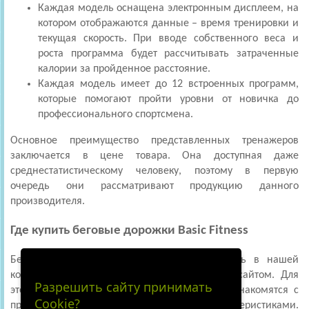
Каждая модель оснащена электронным дисплеем, на
котором отображаются данные – время тренировки и
текущая скорость. При вводе собственного веса и
роста программа будет рассчитывать затраченные
калории за пройденное расстояние.
Каждая модель имеет до 12 встроенных программ,
которые помогают пройти уровни от новичка до
профессионального спортсмена.
Основное преимущество представленных тренажеров
заключается в цене товара. Она доступная даже
среднестатистическому человеку, поэтому в первую
очередь они рассматривают продукцию данного
производителя.
Где купить беговые дорожки Basic Fitness
Беговые дорожки Basic Fitness можно купить в нашей
компании, воспользовавшись официальным сайтом. Для
Разрешить сайту принимать
этого просто заходят в интернет-магазин и знакомятся с
Cookie?
представленными для каждой модели характеристиками.