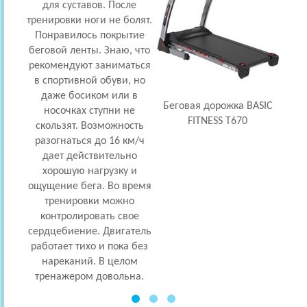
для суставов. После
наг
тренировки ноги не болят.
угол 
Понравилось покрытие
скор
беговой ленты. Знаю, что
рекомендуют заниматься
отм
в спортивной обуви, но
даже босиком или в
скл
Беговая дорожка BASIC
носочках ступни не
си
FITNESS T670
скользят. Возможность
во
разогнаться до 16 км/ч
Г
дает действительно
Счит
хорошую нагрузку и
уд
ощущение бега. Во время
тренировки можно
контролировать свое
сердцебиение. Двигатель
работает тихо и пока без
нареканий. В целом
тренажером довольна.