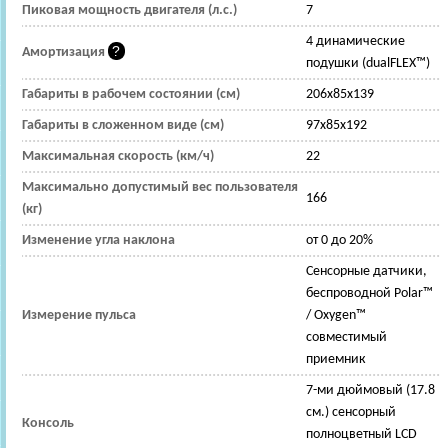
Пиковая мощность двигателя (л.с.)
7
4 динамические
Амортизация
подушки (dualFLEX™)
Габариты в рабочем состоянии (см)
206x85x139
Габариты в сложенном виде (см)
97x85x192
Максимальная скорость (км/ч)
22
Максимально допустимый вес пользователя
166
(кг)
Изменение угла наклона
от 0 до 20%
Сенсорные датчики,
беспроводной Polar™
Измерение пульса
/ Oxygen™
совместимый
приемник
7-ми дюймовый (17.8
см.) сенсорный
Консоль
полноцветный LCD