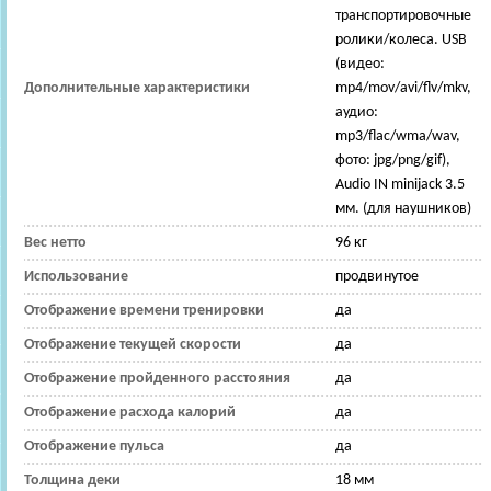
транспортировочные
ролики/колеса. USB
(видео:
Дополнительные характеристики
mp4/mov/avi/flv/mkv,
аудио:
mp3/flac/wma/wav,
фото: jpg/png/gif),
Audio IN minijack 3.5
мм. (для наушников)
Вес нетто
96 кг
Использование
продвинутое
Отображение времени тренировки
да
Отображение текущей скорости
да
Отображение пройденного расстояния
да
Отображение расхода калорий
да
Отображение пульса
да
Толщина деки
18 мм