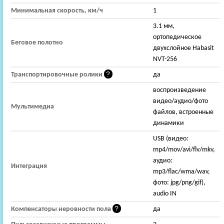
Минимальная скорость, км/ч
1
3.1 мм,
ортопедическое
Беговое полотно
двухслойное Habasit
NVT-256
Транспортировочные ролики
да
воспроизведение
видео/аудио/фото
Мультимедиа
файлов, встроенные
динамики
USB (видео:
mp4/mov/avi/flv/mkv,
аудио:
Интеграция
mp3/flac/wma/wav,
фото: jpg/png/gif),
audio IN
Компенсаторы неровности пола
да