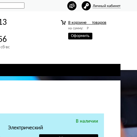
Личный кабинет
13
В корзине
товаров
на сумму:
Р
Оформить
56
 сб-вс
В наличии
Электрический