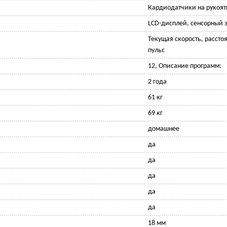
Кардиодатчики на рукоят
LCD-дисплей, сенсорный э
Текущая скорость, рассто
пульс
12, Описание программ:
2 года
61 кг
69 кг
домашнее
да
да
да
да
да
18 мм