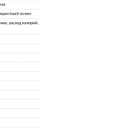
ках
кран touch screen
яние, расход калорий,