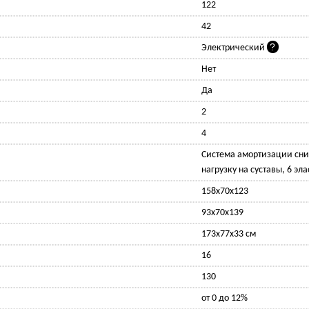
122
42
Электрический
Нет
Да
2
4
Cистема амортизации сни
нагрузку на суставы, 6 эл
158х70х123
93х70х139
173x77x33 см
16
130
от 0 до 12%