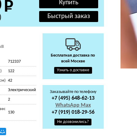
0
)
ыв
Бесплатная доставка по
всей Москве
712337
Узнать о доставке
)
122
см)
42
Электрический
Заказывайте по телефону
+7 (495) 648-62-13
2
WhatsApp
Max
вес
+7 (919) 018-29-56
130
Не дозвонились?