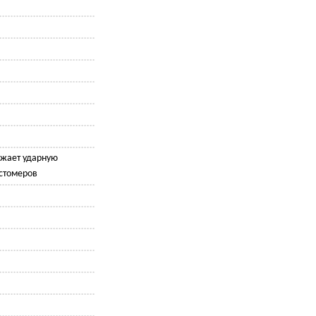
жает ударную
астомеров