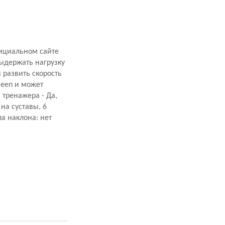
фициальном сайте
ыдержать нагрузку
 развить скорость
reen и может
 тренажера - Да,
на суставы, 6
а наклона: нет