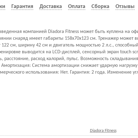
ки
Гарантия
Доставка
Оплата
Сборка
Отзывы
зведенная компанией Diadora Fitness может быть куплена на о
оянии снаряд имеет габариты 158х70х123 см. Тренажер может в
у 122 см, ширину 42 см и двигатель мощностью 2 л.с., способный
енировке выводится на LCD-дисплей, сенсорный экран touch sc
ть, расстояние, расход калорий, пульс. Возможность складывания
 Амортизация: Cистема амортизации снижает ударную нагрузку 
ерческого использования: Нет. Гарантия: 2 года. Изменение угл
Diadora Fitness