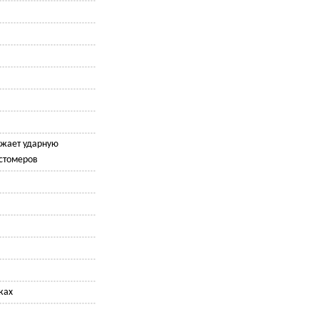
жает ударную
астомеров
ках