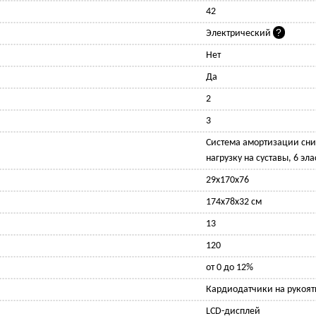
42
Электрический
Нет
Да
2
3
Cистема амортизации сни
нагрузку на суставы, 6 эл
29x170x76
174x78x32 см
13
120
от 0 до 12%
Кардиодатчики на рукоят
LCD-дисплей