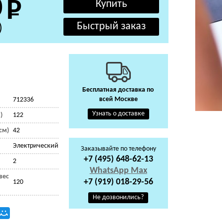
0
)
Бесплатная доставка по
всей Москве
712336
Узнать о доставке
)
122
см)
42
Электрический
Заказывайте по телефону
+7 (495) 648-62-13
2
WhatsApp
Max
вес
+7 (919) 018-29-56
120
Не дозвонились?