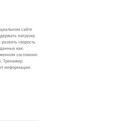
ициальном сайте
держать нагрузку
 развить скорость
данных как:
оженном состоянии:
в. Тренажер
нет информации