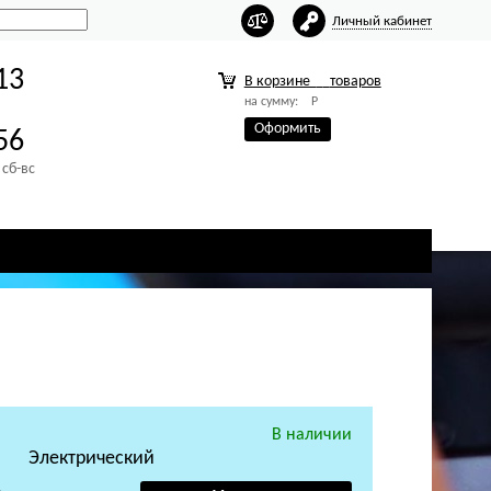
Личный кабинет
13
В корзине
товаров
на сумму:
Р
Оформить
56
 сб-вс
В наличии
Электрический