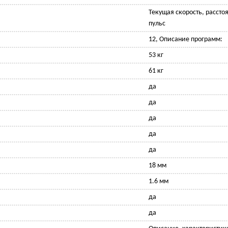
Текущая скорость, рассто
пульс
12, Описание программ:
53 кг
61 кг
да
да
да
да
да
18 мм
1.6 мм
да
да