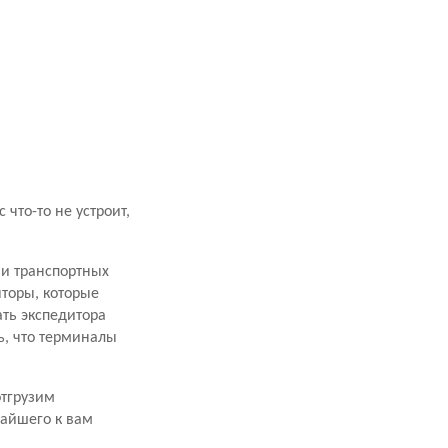
что-то не устроит,
ми транспортных
торы, которые
ать экспедитора
ь, что терминалы
отгрузим
жайшего к вам