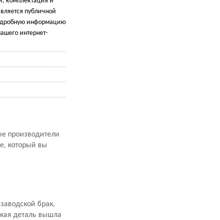
и, комплектация и
является публичной
подробную информацию
ашего интернет-
рые производители
е, который вы
заводской брак,
акая деталь вышла