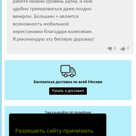
работе низкий уровень шума, и мне
удобно тренироваться даже поздно
вечером. Большим + является
возможность мобильной
перестановки благодаря колесикам.
Я рекомендую эту беговую дорожку!
0
0
Бесплатная доставка по всей Москве
Узнать о доставке
Заказывайте по телефону
+7 (495) 648-62-13
WhatsApp
Max
Разрешить сайту принимать
+7 (919) 018-29-56