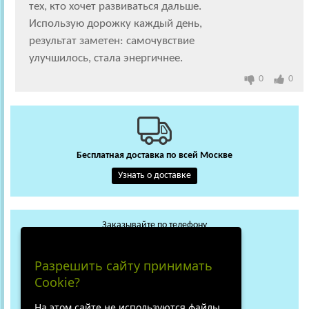
тех, кто хочет развиваться дальше.
Использую дорожку каждый день,
результат заметен: самочувствие
улучшилось, стала энергичнее.
0
0
Бесплатная доставка по всей Москве
Узнать о доставке
Заказывайте по телефону
+7 (495) 648-62-13
WhatsApp
Max
Разрешить сайту принимать
+7 (919) 018-29-56
Cookie?
Не дозвонились?
На этом сайте не используются файлы