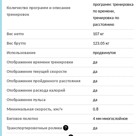
программ: тренировка
Количество программ и описание
по времени,
тренировок
тренировка по
расстоянию
Вес нетто
107 кг
Вес брутто
123.05 кг
Использование
продвинутое
Отображение времени тренировки
да
Отображение текущей скорости
да
Отображение пройденного расстояния
да
Отображение расхода калорий
да
Отображение пульса
да
Минимальная скорость, км/ч
0.8
Беговое полотно
4 мм многослойное
Транспортировочные ролики
да