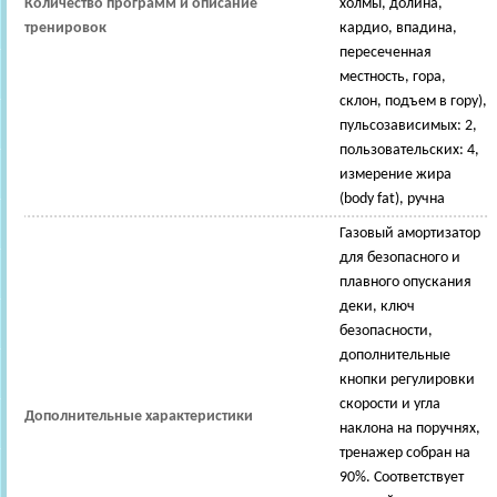
Количество программ и описание
холмы, долина,
тренировок
кардио, впадина,
пересеченная
местность, гора,
склон, подъем в гору),
пульсозависимых: 2,
пользовательских: 4,
измерение жира
(body fat), ручна
Газовый амортизатор
для безопасного и
плавного опускания
деки, ключ
безопасности,
дополнительные
кнопки регулировки
скорости и угла
Дополнительные характеристики
наклона на поручнях,
тренажер собран на
90%. Cоответствует