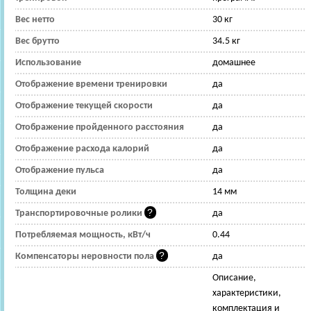
Вес нетто
30 кг
Вес брутто
34.5 кг
Использование
домашнее
Отображение времени тренировки
да
Отображение текущей скорости
да
Отображение пройденного расстояния
да
Отображение расхода калорий
да
Отображение пульса
да
Толщина деки
14 мм
Транспортировочные ролики
да
Потребляемая мощность, кВт/ч
0.44
Компенсаторы неровности пола
да
Описание,
характеристики,
комплектация и