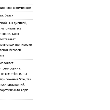
иопояс: в комплекте
ея: белая
ркий LCD дисплей,
матривать все
ировки. Блок
доставляет
араметрах тренировки
вления беговой
зыв
Позволяет
 тренировки с
на смартфоне. Вы
приложение Sole, так
тнес-приложений,
 Mapmyrun или Apple