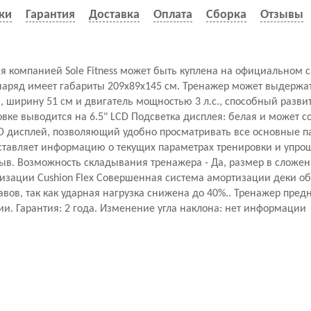
ки
Гарантия
Доставка
Оплата
Сборка
Отзывы
ая компанией Sole Fitness может быть куплена на официальном 
наряд имеет габариты 209x89x145 см. Тренажер может выдержат
м, ширину 51 см и двигатель мощностью 3 л.с., способный развит
ке выводится на 6.5" LCD Подсветка дисплея: белая и может со
CD дисплей, позволяющий удобно просматривать все основные 
ставляет информацию о текущих параметрах тренировки и упро
ыв. Возможность складывания тренажера - Да, размер в сложен
изации Cushion Flex Совершенная система амортизации деки о
вов, так как ударная нагрузка снижена до 40%.. Тренажер пред
и. Гарантия: 2 года. Изменение угла наклона: нет информации