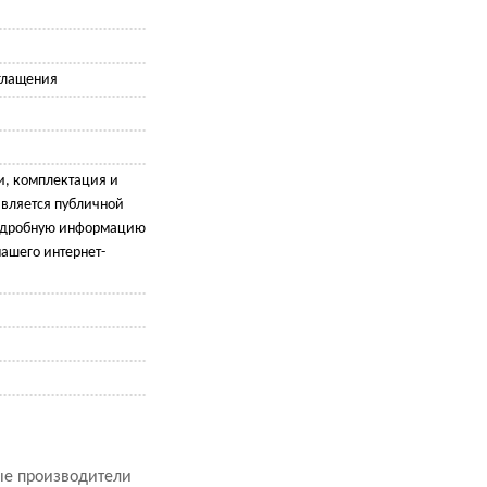
глащения
и, комплектация и
является публичной
подробную информацию
ашего интернет-
рые производители