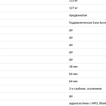
115 кг
127 кг
продвинутое
Гидравлическая Easy Acces
да
да
да
да
да
18 мм
64 мм
64 мм
2-х слойное, усиленное
да
аудиосистема с MP3, Blue