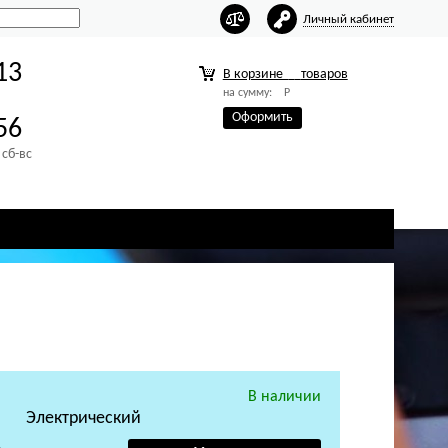
Личный кабинет
13
В корзине
товаров
на сумму:
Р
Оформить
56
 сб-вс
В наличии
Электрический