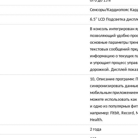
от 0 до 15%
Сенсоры/Кардиопояс Кард
6.5" LCD Подсветка диспл
В консоль интегрирован я
позволяющий удобно прос
основные параметры трен
текстовых сообщений пре
информацию о текущих п
и упрощает процесс упра
дорожкой. Дисплей пока
10, Описание программ: 
синхронизировать данные
мобильным приложением 
можете использовать как 
и одно из популярных фи
например: Fitbit, Record,
Health.
2 года