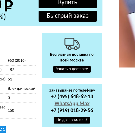
0
%)
Бесплатная доставка по
всей Москве
F63 (2016)
Узнать о доставке
)
152
см)
51
Электрический
Заказывайте по телефону
+7 (495) 648-62-13
3
WhatsApp
Max
вес
+7 (919) 018-29-56
150
Не дозвонились?