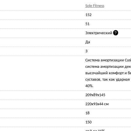
Sole Fitness
152
51
Электрический
Да
3
Система амортизации Cush
система амортизации дек
высочайший комфорт и бе
суставов, так как ударная
40%.
209x89x145
220x93x44 см
18
150