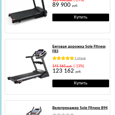
125 900
(-29%)
руб.
89 900
руб.
Беговая дорожка Sole Fitness
F83
1 отзыв
141 565
(-13%)
руб.
123 162
руб.
Велотренажер Sole Fitness B94