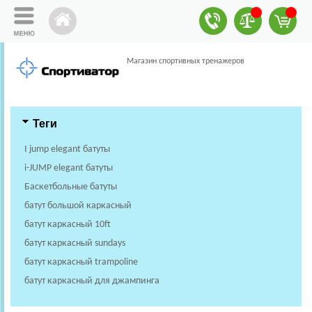
Магазин спортивных тренажеров
Теги
I jump elegant батуты
i-JUMP elegant батуты
Баскетбольные батуты
батут большой каркасный
батут каркасный 10ft
батут каркасный sundays
батут каркасный trampoline
батут каркасный для джампинга