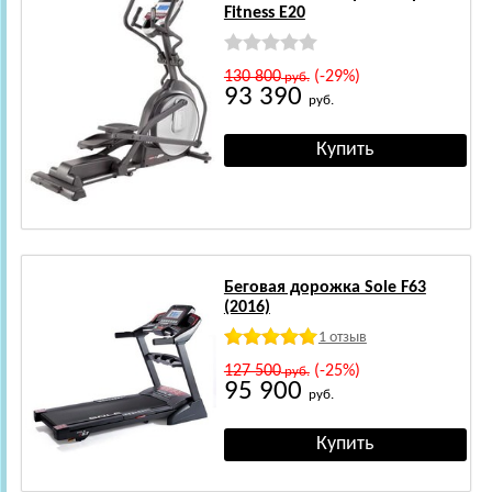
Fitness E20
130 800
(-29%)
руб.
93 390
руб.
Беговая дорожка Sole F63
(2016)
1 отзыв
127 500
(-25%)
руб.
95 900
руб.