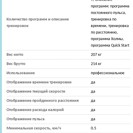
программ: программа
постоянного пульса,
Количество программ и описание
тренировка по
тренировок
времени, тренировка
по расстоянию,
программа Холмы,
программа Quick Start
Вес нетто
207 кг
Вес брутто
214 кг
Использование
профессиональное
Отображение времени тренировки
да
Отображение текущей скорости
да
Отображение пройденного расстояния
да
Отображение расхода калорий
да
Отображение пульса
да
Минимальная скорость, км/ч
0.5