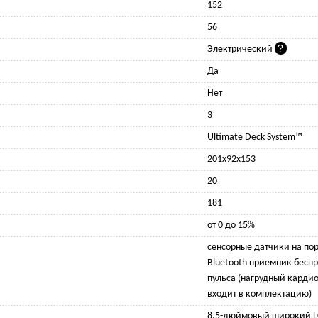
152
56
Электрический
Да
Нет
3
Ultimate Deck System™
201x92x153
20
181
от 0 до 15%
сенсорные датчики на пор
Bluetooth приемник бесп
пульса (нагрудный кардио
входит в комплектацию)
8.5-дюймовый широкий LC