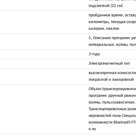
подсветкой (22 см)
пройденное время, остав
километры, текущая скорос
калории, наклон
5, Описание программ: р
интервальная, холмы, пул
3 года
Электромагнитный тип
высокопрочная износосто
покраской и лакировкой
Объём (транспортировоч
программ: рручной режим
холмы, пульсозависимая, S
Транспортировочные рол
неровностей пола Специ
возможности Bluetooth F
к по