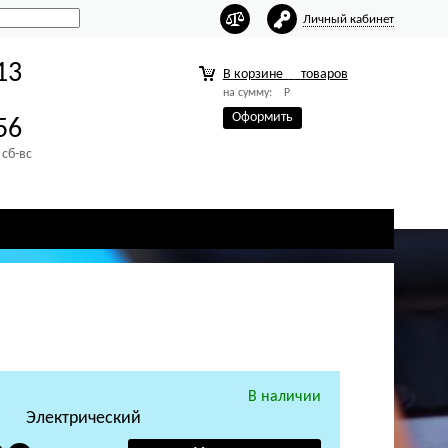
Личный кабинет
13
В корзине
товаров
на сумму:
Р
Оформить
56
 сб-вс
В наличии
Электрический