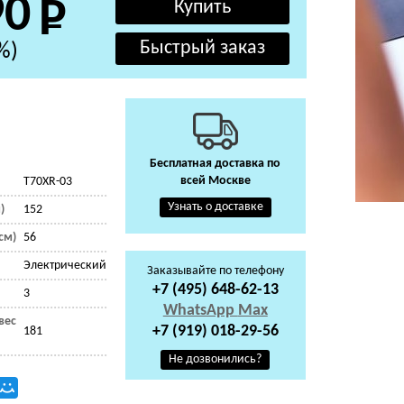
90
%)
Бесплатная доставка по
всей Москве
T70XR-03
Узнать о доставке
)
152
см)
56
Электрический
Заказывайте по телефону
+7 (495) 648-62-13
3
WhatsApp
Max
вес
+7 (919) 018-29-56
181
Не дозвонились?