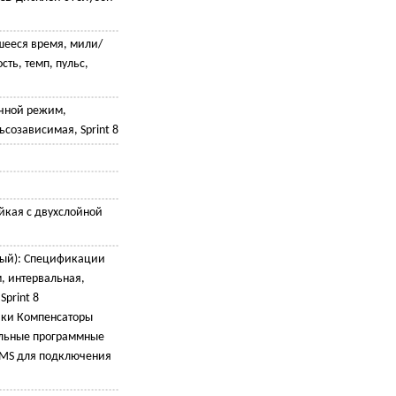
шееся время, мили/
ть, темп, пульс,
учной режим,
ьсозависимая, Sprint 8
йкая с двухслойной
ный): Спецификации
, интервальная,
print 8
ики Компенсаторы
альные программные
TMS для подключения