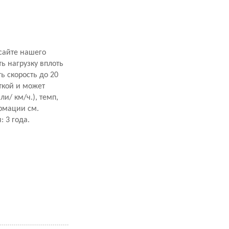
сайте нашего
ь нагрузку вплоть
ь скорость до 20
ткой и может
и/ км/ч.), темп,
ормации см.
 3 года.