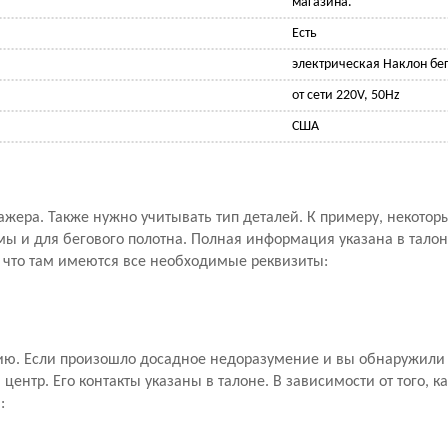
магазина.
Есть
электрическая Наклон бег
от сети 220V, 50Hz
США
ажера. Также нужно учитывать тип деталей. К примеру, некото
мы и для бегового полотна. Полная информация указана в талон
, что там имеются все необходимые реквизиты:
ию. Если произошло досадное недоразумение и вы обнаружили 
ентр. Его контакты указаны в талоне. В зависимости от того, к
: