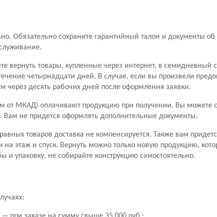
о. Обязательно сохраните гарантийный талон и документы об 
бслуживание.
ете вернуть товары, купленные через интернет, в семидневный 
течение четырнадцати дней. В случае, если вы произвели пред
чем через десять рабочих дней после оформления заявки.
м от МКАД) оплачивают продукцию при получении. Вы можете от
ары. Вам не придется оформлять дополнительные документы.
правных товаров доставка не компенсируется. Также вам придетс
м на этаж и спуск. Вернуть можно только новую продукцию, кото
ы и упаковку, не собирайте конструкцию самостоятельно.
лучаях:
— при заказе на сумму свыше 35 000 руб.;