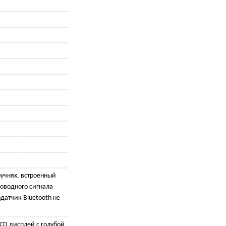
учнях, встроенный
роводного сигнала
датчик Bluetooth не
D дисплей с голубой