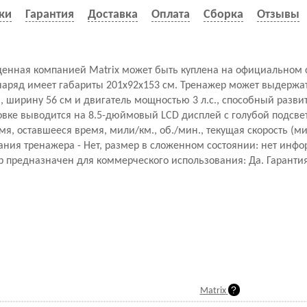
ки
Гарантия
Доставка
Оплата
Сборка
Отзывы
денная компанией Matrix может быть куплена на официальном 
наряд имеет габариты 201x92x153 см. Тренажер может выдержат
м, ширину 56 см и двигатель мощностью 3 л.с., способный развит
вке выводится на 8.5-дюймовый LCD дисплей с голубой подсве
я, оставшееся время, мили/км., об./мин., текущая скорость (мил
ания тренажера - Нет, размер в сложенном состоянии: нет инф
р предназначен для коммерческого использования: Да. Гарантия:
Matrix