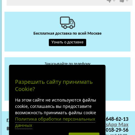
0
0
Бесплатная доставка по всей Москве
Узнать о доставке
Заказывайте по телефону
+7 (495) 648-62-13
WhatsApp
Max
Разрешить сайту принимать
+7 (919) 018-29-56
Cookie?
Не дозвонились?
На этом сайте не используются файлы
cookie, соглашаясь вы предоставите
возможность принимать файлы cookie
Политика обработки персональных
+7 (495) 648-62-13
ГЛАВНАЯ
СОТРУДНИЧЕСТВО
данных
WhatsApp
Max
ВАКАНСИИ
О НАС
+7 (919) 018-29-56