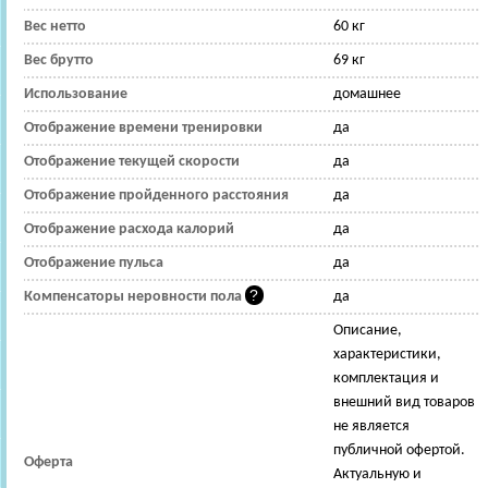
Вес нетто
60 кг
Вес брутто
69 кг
Использование
домашнее
Отображение времени тренировки
да
Отображение текущей скорости
да
Отображение пройденного расстояния
да
Отображение расхода калорий
да
Отображение пульса
да
Компенсаторы неровности пола
да
Описание,
характеристики,
комплектация и
внешний вид товаров
не является
публичной офертой.
Оферта
Актуальную и