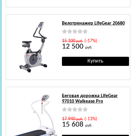
Велотренажер LifeGear 20680
15 100
(-17%)
руб.
12 500
руб.
Беговая дорожка LifeGear
97010 Walkease Pro
17 940
(-13%)
руб.
15 608
руб.