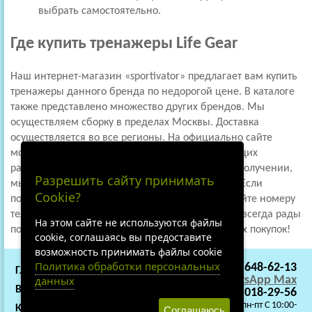
выбрать самостоятельно.
Где купить тренажеры Life Gear
Наш интернет-магазин «sportivator» предлагает вам купить
тренажеры данного бренда по недорогой цене. В каталоге
также представлено множество других брендов. Мы
осуществляем сборку в пределах Москвы. Доставка
осуществляется во все регионы. На официально сайте
можно узнать о предстоящих акциях и проходящих
распродажах. Оплатить товар необходимо при получении,
Разрешить сайту принимать
мы принимаем наличные и банковские карты. Если
Cookie?
появятся вопросы, звоните по указанному на сайте номеру
телефона или пишите в чат, наши специалисты всегда рады
На этом сайте не используются файлы
помочь. Будем благодарны за отзывы. Отличных покупок!
cookie, соглашаясь вы предоставите
возможность принимать файлы cookie
Политика обработки персональных
+7 (495) 648-62-13
ГЛАВНАЯ
СОТРУДНИЧЕСТВО
данных
WhatsApp
Max
ВАКАНСИИ
О НАС
+7 (919) 018-29-56
C 9:00 - 22:00 пн-пт C 10:00-
КАРТА САЙТА
Соглашаюсь