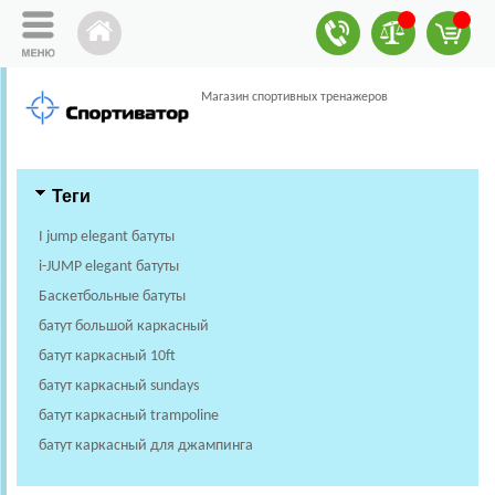
Магазин спортивных тренажеров
Теги
I jump elegant батуты
i-JUMP elegant батуты
Баскетбольные батуты
батут большой каркасный
батут каркасный 10ft
батут каркасный sundays
батут каркасный trampoline
батут каркасный для джампинга