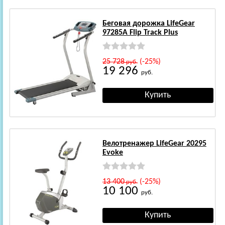
Беговая дорожка LifeGear
97285A Flip Track Plus
25 728
(-25%)
руб.
19 296
руб.
Велотренажер LifeGear 20295
Evoke
13 400
(-25%)
руб.
10 100
руб.