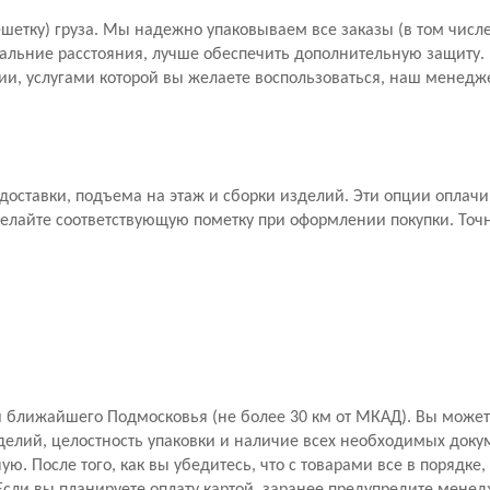
шетку) груза. Мы надежно упаковываем все заказы (в том числе
дальние расстояния, лучше обеспечить дополнительную защиту. П
и, услугами которой вы желаете воспользоваться, наш менедже
а доставки, подъема на этаж и сборки изделий. Эти опции оплач
елайте соответствующую пометку при оформлении покупки. Точ
 ближайшего Подмосковья (не более 30 км от МКАД). Вы можете
делий, целостность упаковки и наличие всех необходимых доку
ю. После того, как вы убедитесь, что с товарами все в порядке