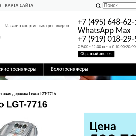
Я
КАРТА САЙТА
+7 (495) 648-62-
Магазин спортивных тренажеров
WhatsApp
Max
+7 (919) 018-29-
C 9:00 - 22:00 пн-пт C 10:00-20:00
Обратный звонок
ские тренажеры
Велотренажеры
еговая дорожка Lexco LGT-7716
o LGT-7716
Цена