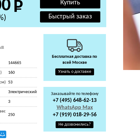
00
%)
ыв
Бесплатная доставка по
всей Москве
144665
Узнать о доставке
)
160
см)
53
Электрический
Заказывайте по телефону
+7 (495) 648-62-13
3
WhatsApp
Max
вес
+7 (919) 018-29-56
250
Не дозвонились?