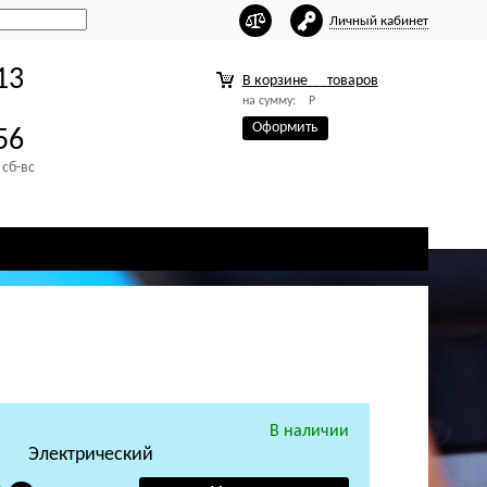
Личный кабинет
13
В корзине
товаров
на сумму:
Р
Оформить
56
 сб-вс
В наличии
Электрический