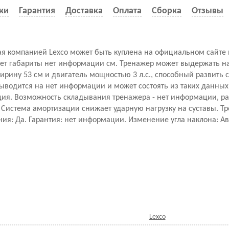
ки
Гарантия
Доставка
Оплата
Сборка
Отзывы
ая компанией Lexco может быть куплена на официальном сайте 
ет габариты нет информации см. Тренажер может выдержать на
ширину 53 см и двигатель мощностью 3 л.с., способный развить с
водится на нет информации и может состоять из таких данных 
нция. Возможность складывания тренажера - нет информации, р
 Cистема амортизации снижает ударную нагрузку на суставы. Т
ия: Да. Гарантия: нет информации. Изменение угла наклона: А
Lexco