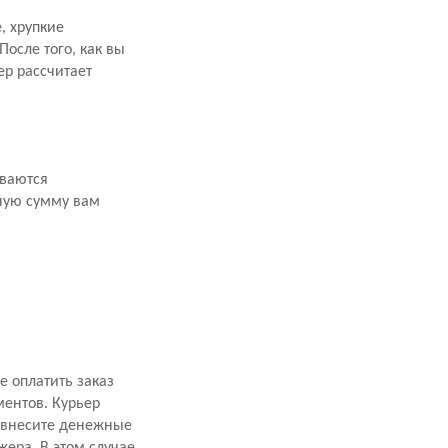
, хрупкие
осле того, как вы
р рассчитает
иваются
ную сумму вам
 оплатить заказ
ментов. Курьер
, внесите денежные