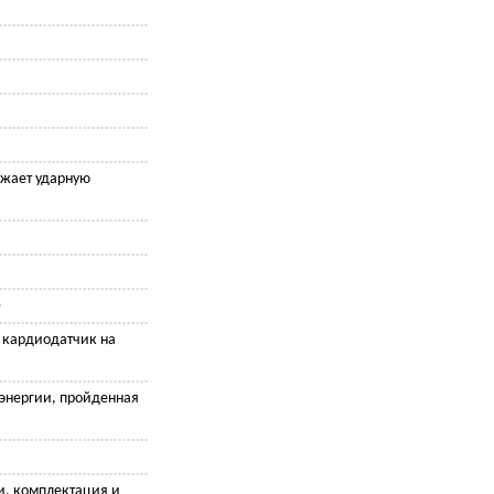
жает ударную
)
, кардиодатчик на
 энергии, пройденная
и, комплектация и