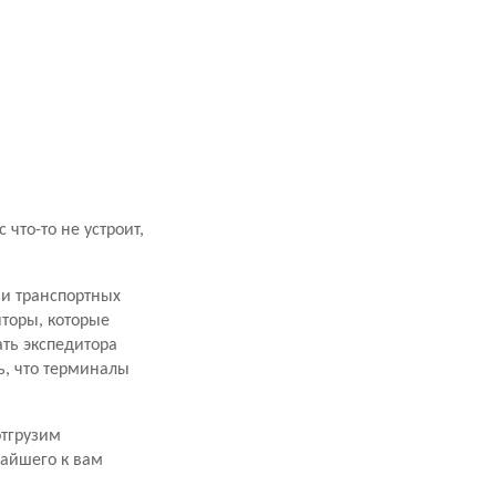
что-то не устроит,
ми транспортных
торы, которые
ать экспедитора
ь, что терминалы
отгрузим
жайшего к вам