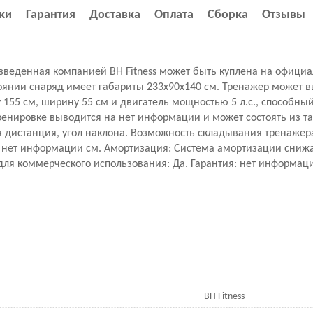
ки
Гарантия
Доставка
Оплата
Сборка
Отзывы
изведенная компанией BH Fitness может быть куплена на офици
оянии снаряд имеет габариты 233x90x140 см. Тренажер может в
у 155 см, ширину 55 см и двигатель мощностью 5 л.с., способный
енировке выводится на нет информации и может состоять из та
я дистанция, угол наклона. Возможность складывания тренажера
 нет информации см. Амортизация: Cистема амортизации сниж
для коммерческого использования: Да. Гарантия: нет информац
BH Fitness