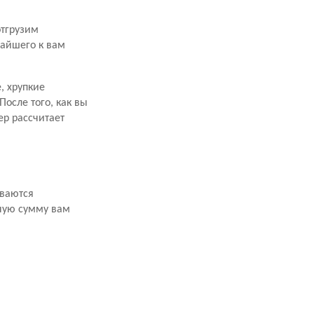
отгрузим
жайшего к вам
, хрупкие
осле того, как вы
р рассчитает
иваются
ную сумму вам