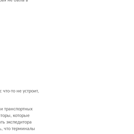
рая не была в
что-то не устроит,
ми транспортных
торы, которые
ать экспедитора
ь, что терминалы