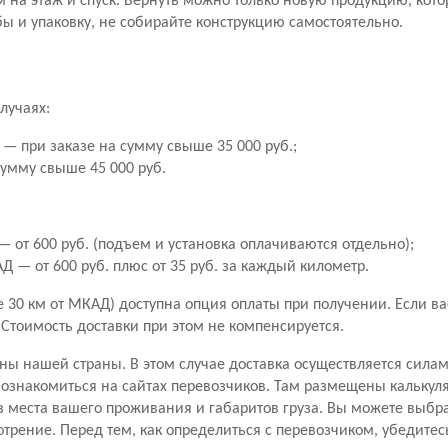
м на этаж и спуск. Вернуть можно только новую продукцию, кото
ы и упаковку, не собирайте конструкцию самостоятельно.
лучаях:
— при заказе на сумму свыше 35 000 руб.;
сумму свыше 45 000 руб.
 от 600 руб. (подъем и установка оплачиваются отдельно);
 — от 600 руб. плюс от 35 руб. за каждый километр.
30 км от МКАД) доступна опция оплаты при получении. Если вас 
. Стоимость доставки при этом не компенсируется.
ны нашей страны. В этом случае доставка осуществляется сила
знакомиться на сайтах перевозчиков. Там размещены калькуля
з места вашего проживания и габаритов груза. Вы можете выбр
отрение. Перед тем, как определиться с перевозчиком, убедитес