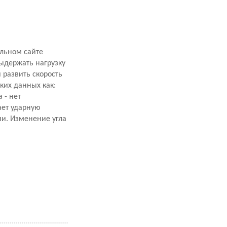
альном сайте
ыдержать нагрузку
 развить скорость
ких данных как:
 - нет
ает ударную
ии. Изменение угла