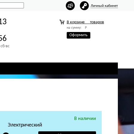
Личный кабинет
13
В корзине
товаров
на сумму:
Р
Оформить
56
 сб-вс
В наличии
Электрический