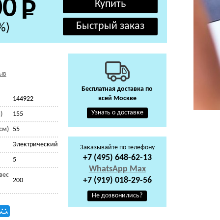
00
%)
ыв
Бесплатная доставка по
всей Москве
144922
Узнать о доставке
)
155
см)
55
Электрический
Заказывайте по телефону
+7 (495) 648-62-13
5
WhatsApp
Max
вес
+7 (919) 018-29-56
200
Не дозвонились?