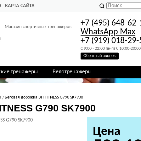
Я
КАРТА САЙТА
+7 (495) 648-62-
Магазин спортивных тренажеров
WhatsApp
Max
+7 (919) 018-29-
C 9:00 - 22:00 пн-пт C 10:00-20:00
Обратный звонок
ские тренажеры
Велотренажеры
s
Беговая дорожка BH FITNESS G790 SK7900
ITNESS G790 SK7900
Цена