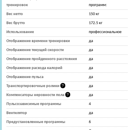
тренировок
программ:
Вес нетто
150 кг
Вес брутто
172.5 кг
Использование
профессиональное
Отображение времени тренировки
да
Отображение текущей скорости
да
Отображение пройденного расстояния
да
Отображение расхода калорий
да
Отображение пульса
да
Транспортировочные ролики
да
Компенсаторы неровности пола
да
Пульсозависимые программы
4
Вентилятор
да
Предустановленные программы
6