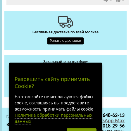
Бесплатная доставка по всей Москве
Узнать о доставке
Заказывайте по телефону
+7 (495) 648-62-13
WhatsApp
Max
Разрешить сайту принимать
+7 (919) 018-29-56
Cookie?
Не дозвонились?
На этом сайте не используются файлы
cookie, соглашаясь вы предоставите
возможность принимать файлы cookie
Политика обработки персональных
+7 (495) 648-62-13
ГЛАВНАЯ
СОТРУДНИЧЕСТВО
WhatsApp
Max
данных
ВАКАНСИИ
О НАС
+7 (919) 018-29-56