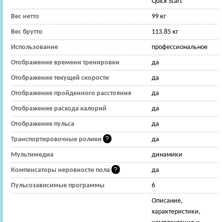
Quick Start
Вес нетто
99 кг
Вес брутто
113.85 кг
Использование
профессиональное
Отображение времени тренировки
да
Отображение текущей скорости
да
Отображение пройденного расстояния
да
Отображение расхода калорий
да
Отображение пульса
да
Транспортировочные ролики
да
Мультимедиа
динамики
Компенсаторы неровности пола
да
Пульсозависимые программы
6
Описание,
характеристики,