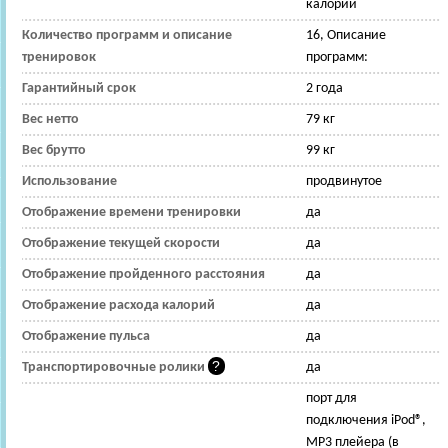
калорий
Количество программ и описание
16, Описание
тренировок
программ:
Гарантийный срок
2 года
Вес нетто
79 кг
Вес брутто
99 кг
Использование
продвинутое
Отображение времени тренировки
да
Отображение текущей скорости
да
Отображение пройденного расстояния
да
Отображение расхода калорий
да
Отображение пульса
да
Транспортировочные ролики
да
порт для
подключения iPod®,
MP3 плейера (в