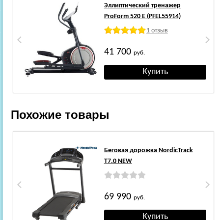
Эллиптический тренажер
ProForm 520 E (PFEL55914)
1 отзыв
41 700
руб.
Похожие товары
Беговая дорожка NordicTrack
T7.0 NEW
69 990
руб.