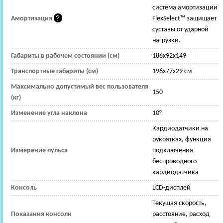
система амортизации
Амортизация
FlexSelect™ защищает
суставы от ударной
нагрузки.
Габариты в рабочем состоянии (см)
186x92x149
Транспортные габариты (см)
196x77x29 см
Максимально допустимый вес пользователя
150
(кг)
Изменение угла наклона
10°
Кардиодатчики на
рукоятках, функция
Измерение пульса
подключения
беспроводного
кардиодатчика
Консоль
LCD-дисплей
Текущая скорость,
Показания консоли
расстояние, расход