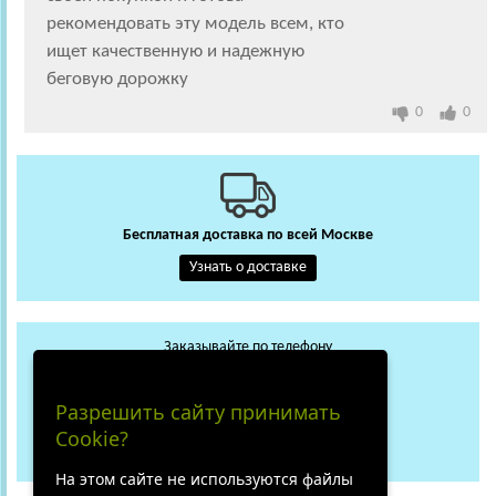
рекомендовать эту модель всем, кто
ищет качественную и надежную
беговую дорожку
0
0
Бесплатная доставка по всей Москве
Узнать о доставке
Заказывайте по телефону
+7 (495) 648-62-13
WhatsApp
Max
Разрешить сайту принимать
+7 (919) 018-29-56
Cookie?
Не дозвонились?
На этом сайте не используются файлы