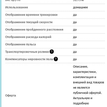
Вес брутто
51.75 кг
Использование
домашнее
Отображение времени тренировки
да
Отображение текущей скорости
да
Отображение пройденного расстояния
да
Отображение расхода калорий
да
Отображение пульса
да
Транспортировочные ролики
да
Компенсаторы неровности пола
да
Описание,
характеристики,
комплектация и
внешний вид товаров
не является
публичной офертой.
Оферта
Актуальную и
подробную